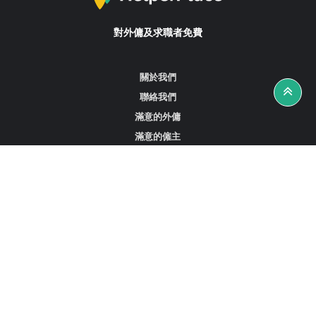
對外傭及求職者免費
關於我們
聯絡我們
滿意的外傭
滿意的僱主
攻略資訊
工作招聘
尋找外傭、女傭或司機
尋找外傭中介
尋找香港外傭
新加坡可用的家庭傭工
阿聯酋杜拜的全職女傭