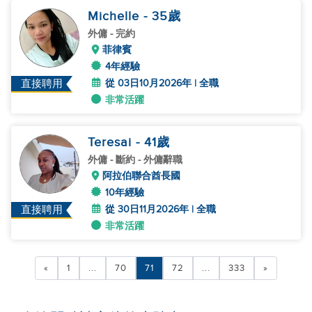
Michelle
- 35
歲
外傭
- 完約
菲律賓
4年經驗
從 03日10月2026年 | 全職
直接聘用
非常活躍
Teresai
- 41
歲
外傭
- 斷約 - 外傭辭職
阿拉伯聯合酋長國
10年經驗
從 30日11月2026年 | 全職
直接聘用
非常活躍
«
1
...
70
71
72
...
333
»