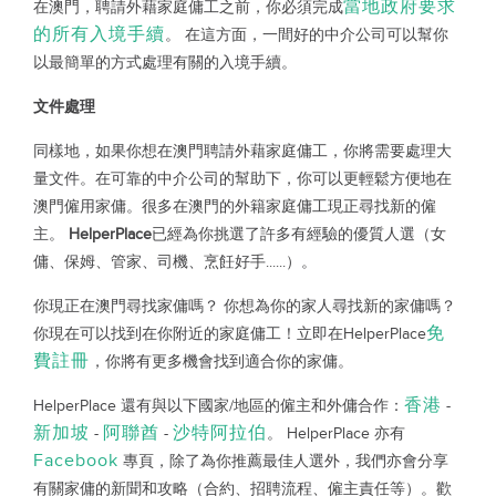
當地政府要求
在澳門，聘請外藉家庭傭工之前，你必須完成
的所有入境手續
。 在這方面，一間好的中介公司可以幫你
以最簡單的方式處理有關的入境手續。
文件處理
同樣地，如果你想在澳門聘請外藉家庭傭工，你將需要處理大
量文件。在可靠的中介公司的幫助下，你可以更輕鬆方便地在
澳門僱用家傭。很多在澳門的外籍家庭傭工現正尋找新的僱
主。
HelperPlace
已經為你挑選了許多有經驗的優質人選（女
傭、保姆、管家、司機、烹飪好手......）。
你現正在澳門尋找家傭嗎？ 你想為你的家人尋找新的家傭嗎？
免
你現在可以找到在你附近的家庭傭工！立即在HelperPlace
費註冊
，你將有更多機會找到適合你的家傭。
香港
HelperPlace 還有與以下國家/地區的僱主和外傭合作：
-
新加坡
阿聯酋
沙特阿拉伯
-
-
。 HelperPlace 亦有
Facebook
專頁，除了為你推薦最佳人選外，我們亦會分享
有關家傭的新聞和攻略（合約、招聘流程、僱主責任等）。歡