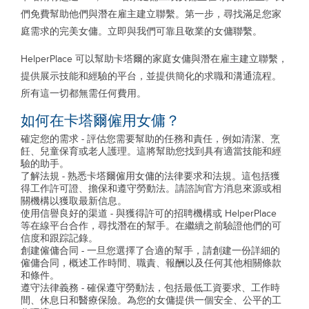
們免費幫助他們與潛在雇主建立聯繫。第一步，尋找滿足您家
庭需求的完美女傭。立即與我們可靠且敬業的女傭聯繫。
HelperPlace 可以幫助卡塔爾的家庭女傭與潛在雇主建立聯繫，
提供展示技能和經驗的平台，並提供簡化的求職和溝通流程。
所有這一切都無需任何費用。
如何在卡塔爾僱用女傭？
確定您的需求 - 評估您需要幫助的任務和責任，例如清潔、烹
飪、兒童保育或老人護理。這將幫助您找到具有適當技能和經
驗的助手。
了解法規 - 熟悉卡塔爾僱用女傭的法律要求和法規。這包括獲
得工作許可證、擔保和遵守勞動法。請諮詢官方消息來源或相
關機構以獲取最新信息。
使用信譽良好的渠道 - 與獲得許可的招聘機構或 HelperPlace
等在線平台合作，尋找潛在的幫手。在繼續之前驗證他們的可
信度和跟踪記錄。
創建僱傭合同 - 一旦您選擇了合適的幫手，請創建一份詳細的
僱傭合同，概述工作時間、職責、報酬以及任何其他相關條款
和條件。
遵守法律義務 - 確保遵守勞動法，包括最低工資要求、工作時
間、休息日和醫療保險。為您的女傭提供一個安全、公平的工