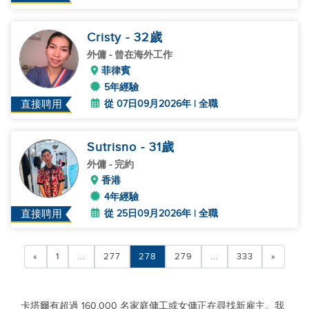
Cristy
- 32
歲
外傭
- 曾在海外工作
菲律賓
5年經驗
從 07日09月2026年 | 全職
直接聘用
Sutrisno
- 31
歲
外傭
- 完約
香港
4年經驗
從 25日09月2026年 | 全職
直接聘用
«
1
...
277
278
279
...
333
»
卡塔爾有超過 160,000 名家庭傭工或女傭正在尋找新雇主。我