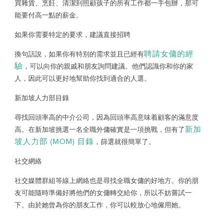
買雜貨、烹飪、清潔到照顧孩子的所有工作都一手包辦，那可
能要付高一點的薪金。
如果你需要特定的要求，建議直接招聘
聘請女傭的經
換句話說，如果你有特別的需求並且已經有
驗
，可以向你的親戚和朋友詢問建議。他們認識你和你的家
人，因此可以更好地幫助你找到適合的人選。
新加坡人力部目錄
尋找回頭率高的中介公司，因為回頭率高意味着顧客的滿意度
新加
高。在新加坡挑選一名全職外傭確實是一項挑戰，但有了
坡人力部 (MOM) 目錄
，篩選就很簡單了。
社交網絡
社交媒體群組等線上網絡也是尋找全職女傭的好地方。你的朋
友可能隨時準備好將他們的女傭轉交給你，所以不妨嘗試一
下。由於她曾為你的朋友工作，你可以較放心地僱用她。