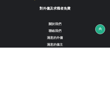
對外傭及求職者免費
關於我們
聯絡我們
滿意的外傭
滿意的僱主
攻略資訊
工作招聘
尋找外傭、女傭或司機
尋找外傭中介
尋找香港外傭
新加坡可用的家庭傭工
阿聯酋杜拜的全職女傭