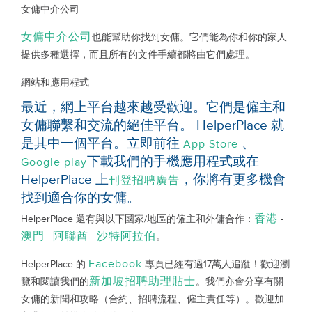
女傭中介公司
女傭中介公司
也能幫助你找到女傭。它們能為你和你的家人
提供多種選擇，而且所有的文件手續都將由它們處理。
網站和應用程式
最近，網上平台越來越受歡迎。它們是僱主和
女傭聯繫和交流的絕佳平台。 HelperPlace 就
是其中一個平台。立即前往
、
App Store
下載我們的手機應用程式或在
Google play
HelperPlace 上
，你將有更多機會
刊登招聘廣告
找到適合你的女傭。
香港
HelperPlace 還有與以下國家/地區的僱主和外傭合作：
-
澳門
阿聯酋
沙特阿拉伯
-
-
。
Facebook
HelperPlace 的
專頁已經有過17萬人追蹤！歡迎瀏
新加坡招聘助理貼士
覽和閱讀我們的
。我們亦會分享有關
女傭的新聞和攻略（合約、招聘流程、僱主責任等）。歡迎加