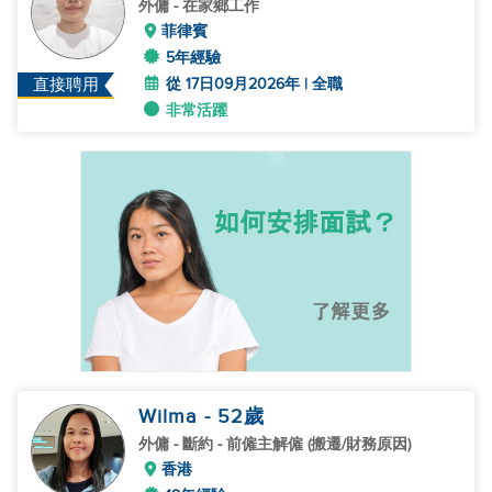
外傭
- 在家鄉工作
菲律賓
5年經驗
從 17日09月2026年 | 全職
直接聘用
非常活躍
Wilma
- 52
歲
外傭
- 斷約 - 前僱主解僱 (搬遷/財務原因)
香港