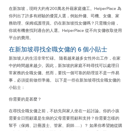
在新加坡，現時大約有200萬名外藉家庭傭工。HelperPlace 為
你列出了許多有經驗的優質人選，例如外傭、司機、女傭、家
務助理、保姆或護理員。仍在新加坡找女傭嗎？只需幾分鐘，
你就有機會找到適合的人選。HelperPlace 從不向女傭收取使用
平台的費用。
在新加坡尋找全職女傭的 6 個小貼士
新加坡人的生活非常忙碌。 隨着越來越多女性外出工作，在家
中的時間越來越少。因此，新加坡的家庭不時尋找可以處理日
常家務的全職女傭。然而，要找一個可靠的助理並不是一件易
事，必須提前做些準備。 以下是一些在新加坡尋找全職女傭的
小貼士：
你需要的是甚麼？
在尋找全職女傭之前，不妨先與家人坐在一起討論。你的小孩
需要全日照顧還是生病的父母需要照顧和支持？你需要怎樣的
幫手（保姆、註冊護士、管家、廚師……）？ 如果你希望她從購