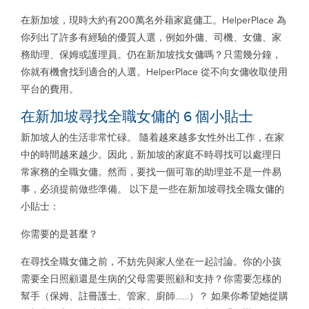
在新加坡，現時大約有200萬名外藉家庭傭工。HelperPlace 為
你列出了許多有經驗的優質人選，例如外傭、司機、女傭、家
務助理、保姆或護理員。仍在新加坡找女傭嗎？只需幾分鐘，
你就有機會找到適合的人選。HelperPlace 從不向女傭收取使用
平台的費用。
在新加坡尋找全職女傭的 6 個小貼士
新加坡人的生活非常忙碌。 隨着越來越多女性外出工作，在家
中的時間越來越少。因此，新加坡的家庭不時尋找可以處理日
常家務的全職女傭。然而，要找一個可靠的助理並不是一件易
事，必須提前做些準備。 以下是一些在新加坡尋找全職女傭的
小貼士：
你需要的是甚麼？
在尋找全職女傭之前，不妨先與家人坐在一起討論。你的小孩
需要全日照顧還是生病的父母需要照顧和支持？你需要怎樣的
幫手（保姆、註冊護士、管家、廚師……）？ 如果你希望她從購