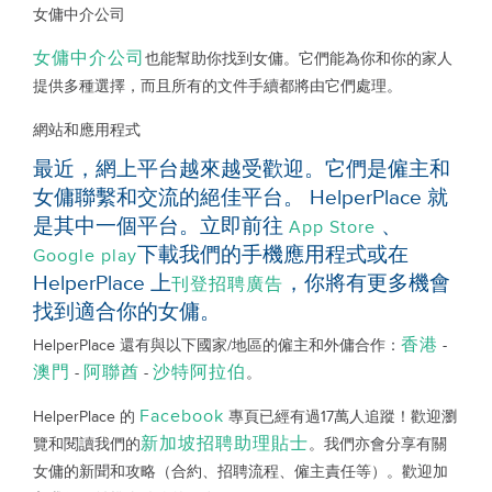
女傭中介公司
女傭中介公司
也能幫助你找到女傭。它們能為你和你的家人
提供多種選擇，而且所有的文件手續都將由它們處理。
網站和應用程式
最近，網上平台越來越受歡迎。它們是僱主和
女傭聯繫和交流的絕佳平台。 HelperPlace 就
是其中一個平台。立即前往
、
App Store
下載我們的手機應用程式或在
Google play
HelperPlace 上
，你將有更多機會
刊登招聘廣告
找到適合你的女傭。
香港
HelperPlace 還有與以下國家/地區的僱主和外傭合作：
-
澳門
阿聯酋
沙特阿拉伯
-
-
。
Facebook
HelperPlace 的
專頁已經有過17萬人追蹤！歡迎瀏
新加坡招聘助理貼士
覽和閱讀我們的
。我們亦會分享有關
女傭的新聞和攻略（合約、招聘流程、僱主責任等）。歡迎加