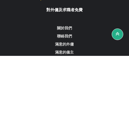
對外傭及求職者免費
關於我們
聯絡我們
滿意的外傭
滿意的僱主
攻略資訊
工作招聘
尋找外傭、女傭或司機
尋找外傭中介
尋找香港外傭
新加坡可用的家庭傭工
阿聯酋杜拜的全職女傭