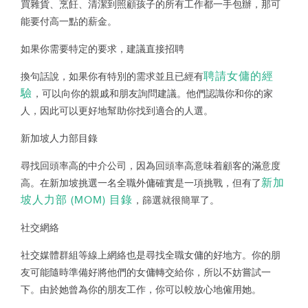
買雜貨、烹飪、清潔到照顧孩子的所有工作都一手包辦，那可
能要付高一點的薪金。
如果你需要特定的要求，建議直接招聘
聘請女傭的經
換句話說，如果你有特別的需求並且已經有
驗
，可以向你的親戚和朋友詢問建議。他們認識你和你的家
人，因此可以更好地幫助你找到適合的人選。
新加坡人力部目錄
尋找回頭率高的中介公司，因為回頭率高意味着顧客的滿意度
新加
高。在新加坡挑選一名全職外傭確實是一項挑戰，但有了
坡人力部 (MOM) 目錄
，篩選就很簡單了。
社交網絡
社交媒體群組等線上網絡也是尋找全職女傭的好地方。你的朋
友可能隨時準備好將他們的女傭轉交給你，所以不妨嘗試一
下。由於她曾為你的朋友工作，你可以較放心地僱用她。