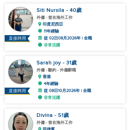
Siti Nursila
- 40
歲
外傭
- 曾在海外工作
印度尼西亞
11年經驗
從 02日08月2026年 | 全職
直接聘用
非常活躍
Sarah joy
- 31
歲
外傭
- 斷約 - 外傭辭職
香港
4年經驗
從 08日10月2026年 | 全職
直接聘用
非常活躍
Divina
- 51
歲
外傭
- 曾在海外工作
菲律賓