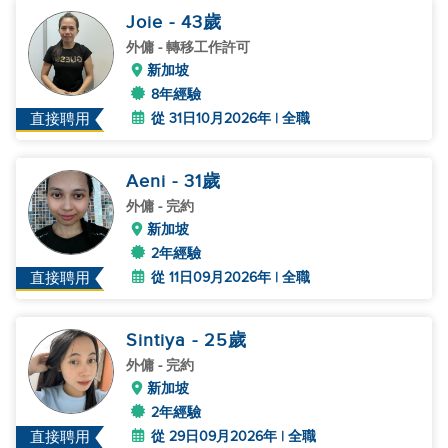
Joie
- 43
歲
外傭
- 轉移工作許可
新加坡
8年經驗
從 31日10月2026年 | 全職
直接聘用
Aeni
- 31
歲
外傭
- 完約
新加坡
2年經驗
從 11日09月2026年 | 全職
直接聘用
Sintiya
- 25
歲
外傭
- 完約
新加坡
2年經驗
從 29日09月2026年 | 全職
直接聘用