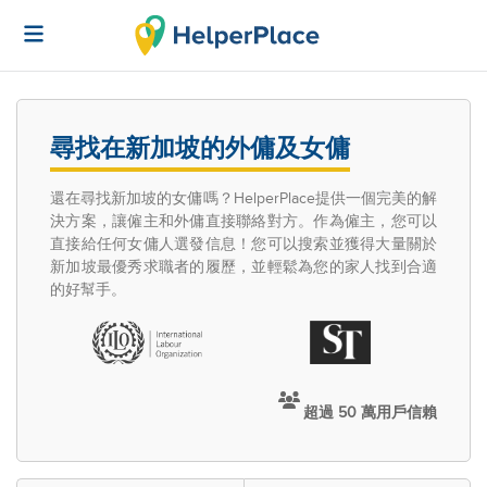
尋找在新加坡的外傭及女傭
還在尋找新加坡的女傭嗎？HelperPlace提供一個完美的解
決方案，讓僱主和外傭直接聯絡對方。作為僱主，您可以
直接給任何女傭人選發信息！您可以搜索並獲得大量關於
新加坡最優秀求職者的履歷，並輕鬆為您的家人找到合適
的好幫手。
超過 50 萬用戶信賴