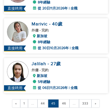
8年經驗
從 20日11月2026年 | 全職
直接聘用
Marivic
- 40
歲
外傭
- 完約
新加坡
8年經驗
從 30日10月2026年 | 全職
直接聘用
Jalilah
- 27
歲
外傭
- 完約
新加坡
5年經驗
從 06日11月2026年 | 全職
直接聘用
«
1
...
44
45
46
...
333
»