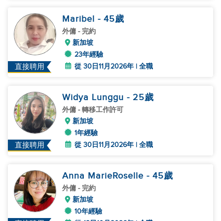
Maribel
- 45
歲
外傭
- 完約
新加坡
23年經驗
從 30日11月2026年 | 全職
直接聘用
Widya Lunggu
- 25
歲
外傭
- 轉移工作許可
新加坡
1年經驗
從 30日11月2026年 | 全職
直接聘用
Anna MarieRoselle
- 45
歲
外傭
- 完約
新加坡
10年經驗