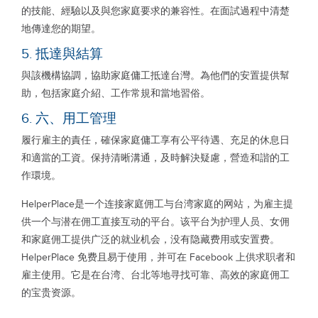
的技能、經驗以及與您家庭要求的兼容性。在面試過程中清楚
地傳達您的期望。
5. 抵達與結算
與該機構協調，協助家庭傭工抵達台灣。為他們的安置提供幫
助，包括家庭介紹、工作常規和當地習俗。
6. 六、用工管理
履行雇主的責任，確保家庭傭工享有公平待遇、充足的休息日
和適當的工資。保持清晰溝通，及時解決疑慮，營造和諧的工
作環境。
HelperPlace是一个连接家庭佣工与台湾家庭的网站，为雇主提
供一个与潜在佣工直接互动的平台。该平台为护理人员、女佣
和家庭佣工提供广泛的就业机会，没有隐藏费用或安置费。
HelperPlace 免费且易于使用，并可在 Facebook 上供求职者和
雇主使用。它是在台湾、台北等地寻找可靠、高效的家庭佣工
的宝贵资源。