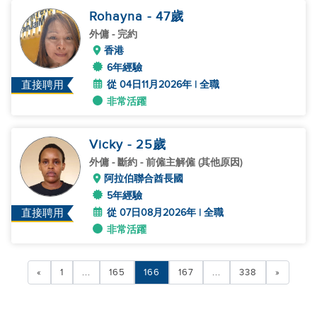
Rohayna
- 47
歲
外傭
- 完約
香港
6年經驗
從 04日11月2026年 | 全職
直接聘用
非常活躍
Vicky
- 25
歲
外傭
- 斷約 - 前僱主解僱 (其他原因)
阿拉伯聯合酋長國
5年經驗
從 07日08月2026年 | 全職
直接聘用
非常活躍
«
1
...
165
166
167
...
338
»