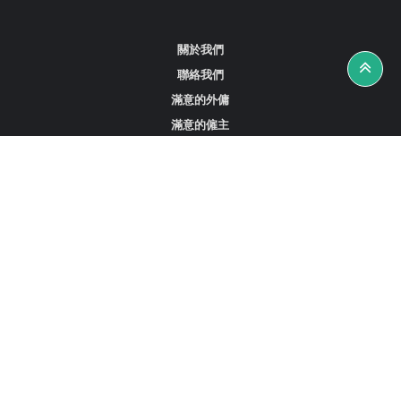
關於我們
聯絡我們
滿意的外傭
滿意的僱主
攻略資訊
工作招聘
尋找外傭、女傭或司機
尋找外傭中介
尋找香港外傭
新加坡可用的家庭傭工
阿聯酋杜拜的全職女傭
在沙特阿拉伯招聘家庭傭工