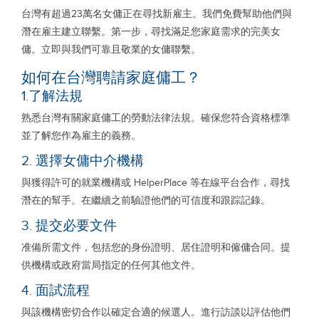
台灣有超過23萬名女傭正在尋找新雇主。我們免費幫助他們與
潛在雇主建立聯繫。第一步，尋找滿足您家庭需求的完美女
傭。立即與我們可靠且敬業的女傭聯繫。
如何在台灣聘請家庭傭工？
1.了解法規
熟悉台灣有關家庭傭工的勞動法律法規。確保您符合資格標準
並了解您作為雇主的義務。
2. 選擇女傭中介機構
與獲得許可的就業機構或 HelperPlace 等在線平台合作，尋找
潛在的幫手。在繼續之前驗證他們的可信度和跟踪記錄。
3. 提交必要文件
准備所需文件，包括您的身份證明、居住證明和僱傭合同。提
供機構或政府當局指定的任何其他文件。
4. 面試流程
與該機構密切合作以確定合適的候選人。進行訪談以評估他們