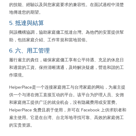
的技能、經驗以及與您家庭要求的兼容性。在面試過程中清楚
地傳達您的期望。
5. 抵達與結算
與該機構協調，協助家庭傭工抵達台灣。為他們的安置提供幫
助，包括家庭介紹、工作常規和當地習俗。
6. 六、用工管理
履行雇主的責任，確保家庭傭工享有公平待遇、充足的休息日
和適當的工資。保持清晰溝通，及時解決疑慮，營造和諧的工
作環境。
HelperPlace是一个连接家庭佣工与台湾家庭的网站，为雇主提
供一个与潜在佣工直接互动的平台。该平台为护理人员、女佣
和家庭佣工提供广泛的就业机会，没有隐藏费用或安置费。
HelperPlace 免费且易于使用，并可在 Facebook 上供求职者和
雇主使用。它是在台湾、台北等地寻找可靠、高效的家庭佣工
的宝贵资源。