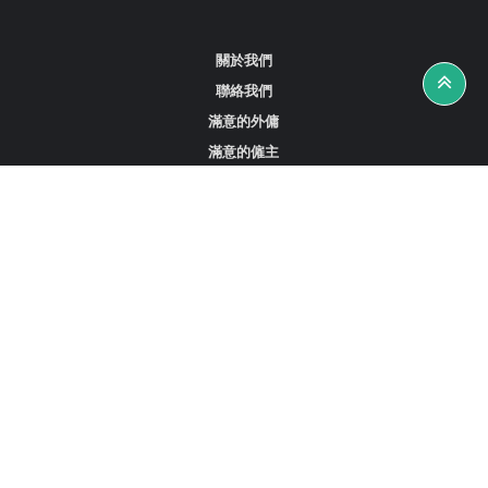
關於我們
聯絡我們
滿意的外傭
滿意的僱主
攻略資訊
工作招聘
尋找外傭、女傭或司機
尋找外傭中介
尋找香港外傭
新加坡可用的家庭傭工
阿聯酋杜拜的全職女傭
在沙特阿拉伯招聘家庭傭工