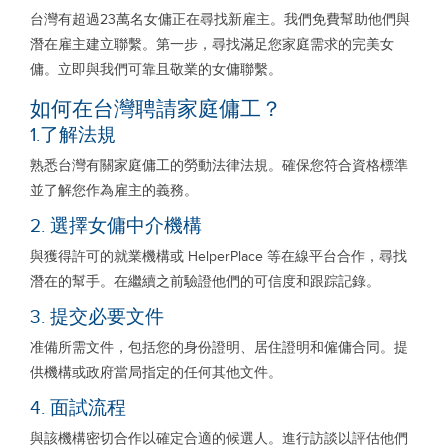
台灣有超過23萬名女傭正在尋找新雇主。我們免費幫助他們與
潛在雇主建立聯繫。第一步，尋找滿足您家庭需求的完美女
傭。立即與我們可靠且敬業的女傭聯繫。
如何在台灣聘請家庭傭工？
1.了解法規
熟悉台灣有關家庭傭工的勞動法律法規。確保您符合資格標準
並了解您作為雇主的義務。
2. 選擇女傭中介機構
與獲得許可的就業機構或 HelperPlace 等在線平台合作，尋找
潛在的幫手。在繼續之前驗證他們的可信度和跟踪記錄。
3. 提交必要文件
准備所需文件，包括您的身份證明、居住證明和僱傭合同。提
供機構或政府當局指定的任何其他文件。
4. 面試流程
與該機構密切合作以確定合適的候選人。進行訪談以評估他們