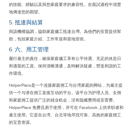
的技能、經驗以及與您家庭要求的兼容性。在面試過程中清楚
地傳達您的期望。
5. 抵達與結算
與該機構協調，協助家庭傭工抵達台灣。為他們的安置提供幫
助，包括家庭介紹、工作常規和當地習俗。
6. 六、用工管理
履行雇主的責任，確保家庭傭工享有公平待遇、充足的休息日
和適當的工資。保持清晰溝通，及時解決疑慮，營造和諧的工
作環境。
HelperPlace是一个连接家庭佣工与台湾家庭的网站，为雇主提
供一个与潜在佣工直接互动的平台。该平台为护理人员、女佣
和家庭佣工提供广泛的就业机会，没有隐藏费用或安置费。
HelperPlace 免费且易于使用，并可在 Facebook 上供求职者和
雇主使用。它是在台湾、台北等地寻找可靠、高效的家庭佣工
的宝贵资源。