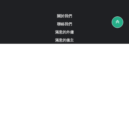
關於我們
聯絡我們
滿意的外傭
滿意的僱主
攻略資訊
工作招聘
尋找外傭、女傭或司機
尋找外傭中介
尋找香港外傭
新加坡可用的家庭傭工
阿聯酋杜拜的全職女傭
在沙特阿拉伯招聘家庭傭工