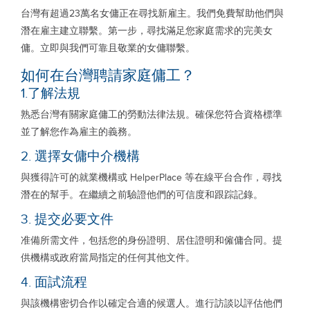
台灣有超過23萬名女傭正在尋找新雇主。我們免費幫助他們與
潛在雇主建立聯繫。第一步，尋找滿足您家庭需求的完美女
傭。立即與我們可靠且敬業的女傭聯繫。
如何在台灣聘請家庭傭工？
1.了解法規
熟悉台灣有關家庭傭工的勞動法律法規。確保您符合資格標準
並了解您作為雇主的義務。
2. 選擇女傭中介機構
與獲得許可的就業機構或 HelperPlace 等在線平台合作，尋找
潛在的幫手。在繼續之前驗證他們的可信度和跟踪記錄。
3. 提交必要文件
准備所需文件，包括您的身份證明、居住證明和僱傭合同。提
供機構或政府當局指定的任何其他文件。
4. 面試流程
與該機構密切合作以確定合適的候選人。進行訪談以評估他們