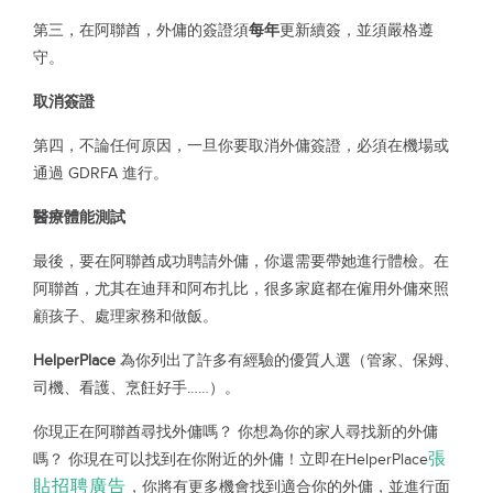
第三，在阿聯酋，外傭的簽證須
每年
更新續簽，並須嚴格遵
守。
取消簽證
第四，不論任何原因，一旦你要取消外傭簽證，必須在機場或
通過 GDRFA 進行。
醫療體能測試
最後，要在阿聯酋成功聘請外傭，你還需要帶她進行體檢。在
阿聯酋，尤其在迪拜和阿布扎比，很多家庭都在僱用外傭來照
顧孩子、處理家務和做飯。
HelperPlace
為你列出了許多有經驗的優質人選（管家、保姆、
司機、看護、烹飪好手……）。
你現正在阿聯酋尋找外傭嗎？ 你想為你的家人尋找新的外傭
張
嗎？ 你現在可以找到在你附近的外傭！立即在HelperPlace
貼招聘廣告
，你將有更多機會找到適合你的外傭，並進行面