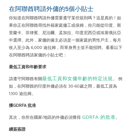
在阿聯酋聘請外傭的5個小貼士
你知道在阿聯酋聘請外傭需要遵守某些規則嗎？這是真的！如
果你正在阿聯酋尋找外籍家庭傭工或保姆，你只能從印度、斯
里蘭卡、菲律賓、尼泊爾、孟加拉、印度尼西亞或埃塞俄比亞
中選擇。此外，家傭的僱主必須是一個家庭的男性戶主，每月
收入至少為 6,000 迪拉姆，而單身男士並不能招聘。看看以下
在阿聯酋聘請家傭的小貼士吧：
最低工資和年齡要求
最低工資和女傭年齡的特定法規
請遵守阿聯酋有關
。 例
如，在阿聯酋的印度外傭必須在 30-60歲之間，最低工資為
1,100 迪拉姆。
獲
GDRFA
批准
GDRFA
的批准
其次，你所在國家/地區的外傭必須獲得
。
續簽簽證