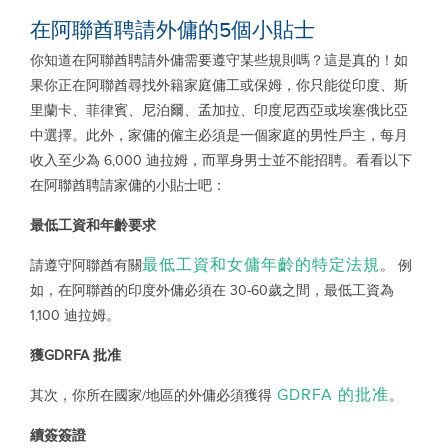
在阿聯酋聘請外傭的5個小貼士
你知道在阿聯酋聘請外傭需要遵守某些規則嗎？這是真的！如
果你正在阿聯酋尋找外籍家庭傭工或保姆，你只能從印度、斯
里蘭卡、菲律賓、尼泊爾、孟加拉、印度尼西亞或埃塞俄比亞
中選擇。此外，家傭的僱主必須是一個家庭的男性戶主，每月
收入至少為 6,000 迪拉姆，而單身男士並不能招聘。看看以下
在阿聯酋聘請家傭的小貼士吧：
最低工資和年齡要求
最低工資和女傭年齡的特定法規
請遵守阿聯酋有關
。 例
如，在阿聯酋的印度外傭必須在 30-60歲之間，最低工資為
1,100 迪拉姆。
獲
GDRFA
批准
GDRFA
的批准
其次，你所在國家/地區的外傭必須獲得
。
續簽簽證