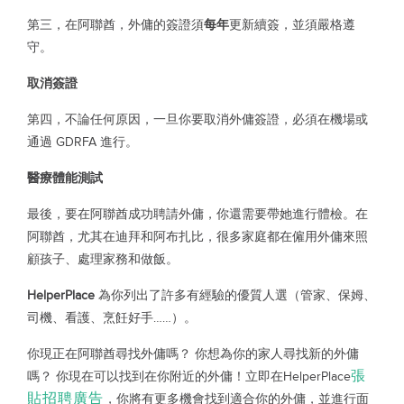
第三，在阿聯酋，外傭的簽證須
每年
更新續簽，並須嚴格遵
守。
取消簽證
第四，不論任何原因，一旦你要取消外傭簽證，必須在機場或
通過 GDRFA 進行。
醫療體能測試
最後，要在阿聯酋成功聘請外傭，你還需要帶她進行體檢。在
阿聯酋，尤其在迪拜和阿布扎比，很多家庭都在僱用外傭來照
顧孩子、處理家務和做飯。
HelperPlace
為你列出了許多有經驗的優質人選（管家、保姆、
司機、看護、烹飪好手……）。
你現正在阿聯酋尋找外傭嗎？ 你想為你的家人尋找新的外傭
張
嗎？ 你現在可以找到在你附近的外傭！立即在HelperPlace
貼招聘廣告
，你將有更多機會找到適合你的外傭，並進行面