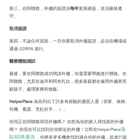
第三，在阿聯酋，外傭的簽證須
每年
更新續簽，並須嚴格遵
守。
取消簽證
第四，不論任何原因，一旦你要取消外傭簽證，必須在機場或
通過 GDRFA 進行。
醫療體能測試
最後，要在阿聯酋成功聘請外傭，你還需要帶她進行體檢。在
阿聯酋，尤其在迪拜和阿布扎比，很多家庭都在僱用外傭來照
顧孩子、處理家務和做飯。
HelperPlace
為你列出了許多有經驗的優質人選（管家、保姆、
司機、看護、烹飪好手……）。
你現正在阿聯酋尋找外傭嗎？ 你想為你的家人尋找新的外傭
張
嗎？ 你現在可以找到在你附近的外傭！立即在HelperPlace
貼招聘廣告
，你將有更多機會找到適合你的外傭，並進行面