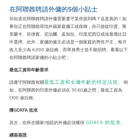
在阿聯酋聘請外傭的5個小貼士
你知道在阿聯酋聘請外傭需要遵守某些規則嗎？這是真的！如
果你正在阿聯酋尋找外籍家庭傭工或保姆，你只能從印度、斯
里蘭卡、菲律賓、尼泊爾、孟加拉、印度尼西亞或埃塞俄比亞
中選擇。此外，家傭的僱主必須是一個家庭的男性戶主，每月
收入至少為 6,000 迪拉姆，而單身男士並不能招聘。看看以下
在阿聯酋聘請家傭的小貼士吧：
最低工資和年齡要求
最低工資和女傭年齡的特定法規
請遵守阿聯酋有關
。 例
如，在阿聯酋的印度外傭必須在 30-60歲之間，最低工資為
1,100 迪拉姆。
獲
GDRFA
批准
GDRFA
的批准
其次，你所在國家/地區的外傭必須獲得
。
續簽簽證