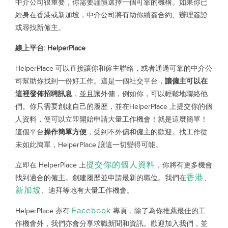
中介公司很重要，你需要謹慎選擇一個可靠的機構。如果你已
經身在香港或新加坡，中介公司將有助你續簽合約、辦理簽證
或尋找新僱主。
線上平台: HelperPlace
HelperPlace 可以直接讓你和僱主聯絡，或者通過可靠的中介公
司幫助你找到一份好工作。這是一個社交平台，
讓僱主可以在
這裡發佈招聘訊息
，並且讓外傭，例如你，可以輕鬆地聯絡他
們。你只需要創建自己的履歷，並在HelperPlace 上提交你的個
人資料，便可以立即開始申請大量工作機會！就是這麼簡單！
這個平台
操作簡單方便
，受到不外傭和僱主的歡迎。找工作從
未如此簡單，HelperPlace 讓這一切變得可能。
提交你的個人資料
立即在 HelperPlace 上
，你將有更多機會
香港
找到適合的僱主。創建履歷並申請最新的職位。我們在
、
新加坡
、迪拜等地有大量工作機會。
Facebook
HelperPlace 亦有
專頁，除了為你推薦最佳的工
作機會外，我們亦會分享求職新聞和資訊。歡迎加入我們，並