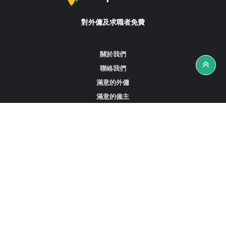
對外傭及求職者免費
關於我們
聯絡我們
滿意的外傭
滿意的僱主
攻略資訊
工作招聘
尋找外傭、女傭或司機
尋找外傭中介
尋找香港外傭
新加坡可用的家庭傭工
阿聯酋杜拜的全職女傭