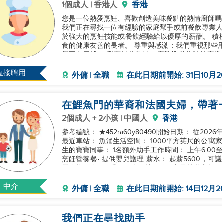
1個成人 | 香港人
香港
您是一位熱愛烹飪、喜歡創造美味餐點的熱情廚師嗎
我們正在尋找一位有經驗的家庭幫手或前餐飲專業人士加入我們
於強大的烹飪技能或餐飲經驗給以優厚的薪酬。 積
食的健康友善的長者。 尊重與感激：我們重視那些用
們正在尋找： 對烹飪的熱情：喜歡準備美味的家常菜，並渴望學習新食譜。 溫暖的個性：有耐心、善
良、勤奮且態度積極。 相關經驗
直接聘用
外傭 | 全職
在此日期前開始: 31日10月2
在鯉魚門的華裔和法國夫婦，帶著
2個成人 + 2小孩 | 中國人
香港
參考編號： ★452ra60y80490開始日期： 從2026
最近車站： 魚涌生活空間： 1000平方英尺的公寓家
生的寶寶同事： 1名額外助手工作時間： 上午6:00至晚
烹飪營養餐• 提供嬰兒護理 薪水： 起薪5600，可議
需資格：您好！我們正在尋找一位關心且技藝高超
中介
外傭 | 全職
在此日期前開始: 14日12月2
我們正在尋找助手