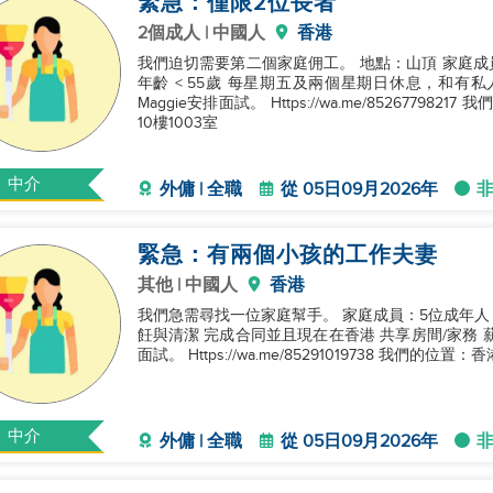
緊急：僅限2位長者
2個成人 | 中國人
香港
我們迫切需要第二個家庭佣工。 地點：山頂 家庭成員：2位長者 +
年齡 < 55歲 每星期五及兩個星期日休息，和有私人房間 薪金：可議 請通過Wha
Maggie安排面試。 Https://wa.me/852677
10樓1003室
中介
外傭 | 全職
從 05日09月2026年
緊急：有兩個小孩的工作夫妻
其他 | 中國人
香港
我們急需尋找一位家庭幫手。 家庭成員：5位成年人 + 1位孩
飪與清潔 完成合同並且現在在香港 共享房間/家務 薪水：面議 請通過WhatsApp 910197
面試。 Https://wa.me/85291019738 我們
中介
外傭 | 全職
從 05日09月2026年