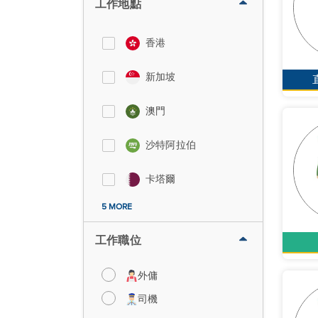
工作地點
香港
新加坡
澳門
沙特阿拉伯
卡塔爾
5 MORE
工作職位
外傭
司機