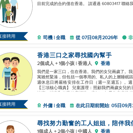
目前完成的合約僅在香港。 請通過 60803417 聯絡
直接聘用
司機 | 全職
從 07日08月2026年
非
香港三口之家尋找國內幫手
2個成人 + 1個小孩 | 香港人
香港
我們是一家三口，住在香港。我們的女兒兩歲了。我
寓雖然緊湊，但包括一個專用的、私人的上層睡眠區
週休息日將嚴格安排在工作日（週一至週五）。週
【三項核心職責】 兒童護理：照顧我們兩歲女兒的
清潔、消毒和整齊的高標準。烹飪：每天為家庭準備
力：香港是一座高度發達、現代化的城市，
直接聘用
外傭 | 全職
在此日期前開始: 05日09月
尋找努力勤奮的工人姐姐，陪伴我
1個成人 + 2個小孩 | 中國人
香港