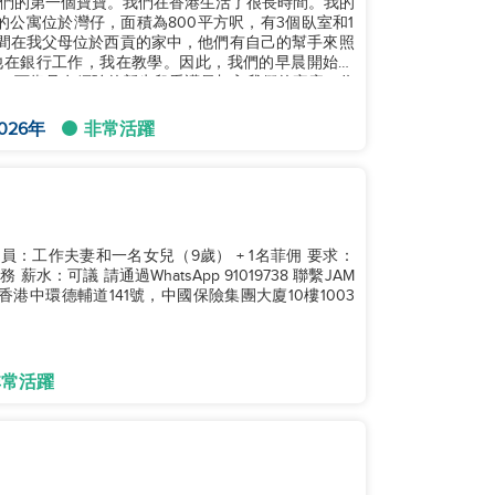
們的第一個寶寶。我們在香港生活了很長時間。我的
公寓位於灣仔，面積為800平方呎，有3個臥室和1
間在我父母位於西貢的家中，他們有自己的幫手來照
他在銀行工作，我在教學。因此，我們的早晨開始很
奮、可靠且有經驗的新生兒看護員加入我們的家庭。你
026年
非常活躍
：工作夫妻和一名女兒（9歲） + 1名菲佣 要求：
我們位於：香港中環德輔道141號，中國保險集團大廈10樓1003
非常活躍