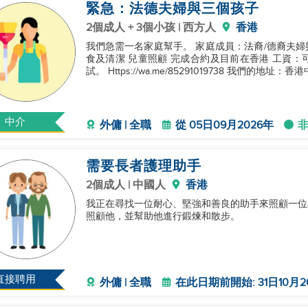
緊急：法德夫婦與三個孩子
2個成人 + 3個小孩 | 西方人
香港
我們急需一名家庭幫手。 家庭成員：法裔/德裔夫婦與3個
食及清潔 兒童照顧 完成合約及目前在香港 工資：可商議 請通過WhatsApp 91019738聯絡
試。 Https://wa.me/85291019738 我們的地
中介
外傭 | 全職
從 05日09月2026年
需要長者護理助手
2個成人 | 中國人
香港
我正在尋找一位耐心、堅強和善良的助手來照顧一位
照顧他，並幫助他進行鍛煉和散步。
直接聘用
外傭 | 全職
在此日期前開始: 31日10月2