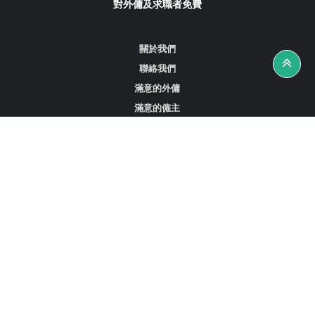
對外傭及求職者免費
關於我們
聯絡我們
滿意的外傭
滿意的僱主
攻略資訊
工作招聘
尋找外傭、女傭或司機
尋找外傭中介
尋找香港外傭
新加坡可用的家庭傭工
阿聯酋杜拜的全職女傭
在沙特阿拉伯招聘家庭傭工