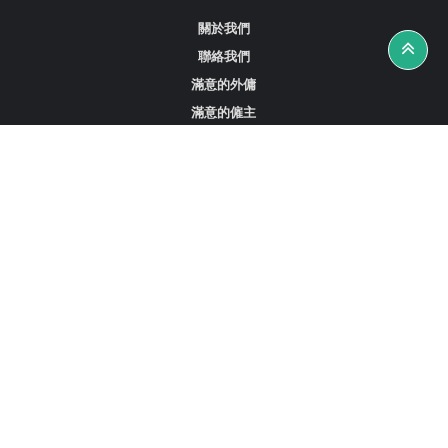
關於我們
聯絡我們
滿意的外傭
滿意的僱主
攻略資訊
工作招聘
尋找外傭、女傭或司機
尋找外傭中介
尋找香港外傭
新加坡可用的家庭傭工
阿聯酋杜拜的全職女傭
在沙特阿拉伯招聘家庭傭工