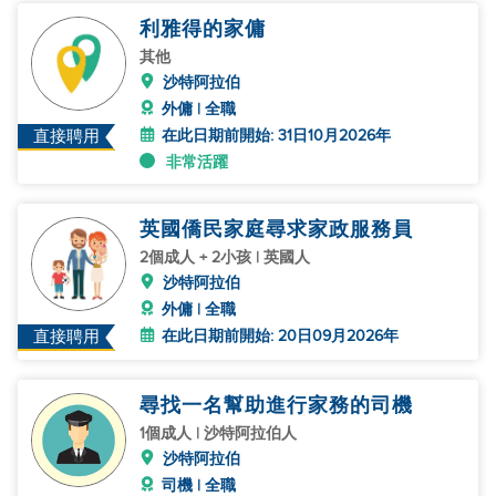
利雅得的家傭
其他
沙特阿拉伯
外傭 | 全職
在此日期前開始: 31日10月2026年
直接聘用
非常活躍
英國僑民家庭尋求家政服務員
2個成人 + 2小孩 | 英國人
沙特阿拉伯
外傭 | 全職
在此日期前開始: 20日09月2026年
直接聘用
尋找一名幫助進行家務的司機
1個成人 | 沙特阿拉伯人
沙特阿拉伯
司機 | 全職