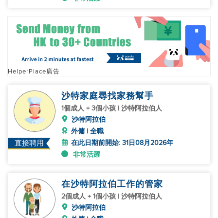
HelperPlace廣告
沙特家庭尋找家務幫手
1個成人 + 3個小孩 | 沙特阿拉伯人
沙特阿拉伯
外傭 | 全職
在此日期前開始: 31日08月2026年
直接聘用
非常活躍
在沙特阿拉伯工作的管家
2個成人 + 1個小孩 | 沙特阿拉伯人
沙特阿拉伯