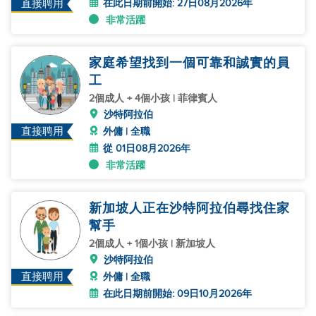
在此日期前開始: 27日08月2026年
直接聘用
非常活躍
家庭希望找到一個可靠和誠實的員
工
2個成人 + 4個小孩 | 菲律賓人
沙特阿拉伯
直接聘用
外傭 | 全職
從 01日08月2026年
非常活躍
新加坡人正在沙特阿拉伯尋找住家
幫手
2個成人 + 1個小孩 | 新加坡人
沙特阿拉伯
直接聘用
外傭 | 全職
在此日期前開始: 09日10月2026年