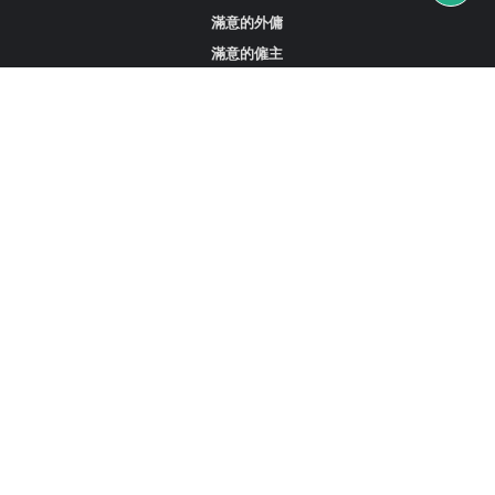
滿意的外傭
滿意的僱主
攻略資訊
工作招聘
尋找外傭、女傭或司機
尋找外傭中介
尋找香港外傭
新加坡可用的家庭傭工
阿聯酋杜拜的全職女傭
在沙特阿拉伯招聘家庭傭工
立刻註冊