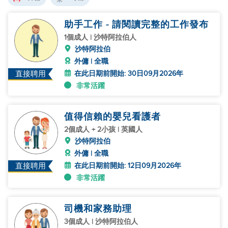
助手工作 - 請閱讀完整的工作發布
1個成人 | 沙特阿拉伯人
沙特阿拉伯
外傭 | 全職
在此日期前開始: 30日09月2026年
直接聘用
非常活躍
值得信賴的嬰兒看護者
2個成人 + 2小孩 | 英國人
沙特阿拉伯
外傭 | 全職
在此日期前開始: 12日09月2026年
直接聘用
非常活躍
司機和家務助理
3個成人 | 沙特阿拉伯人