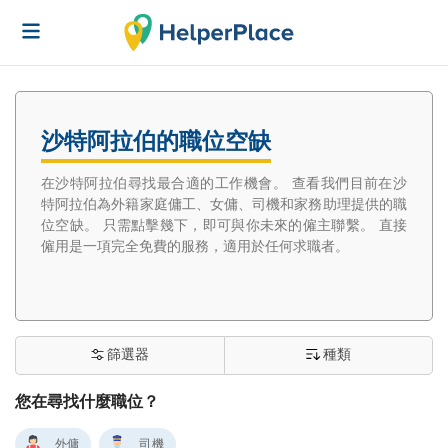
沙特阿拉伯的職位空缺
在沙特阿拉伯尋找最合適的工作機會。 查看我們目前在沙
特阿拉伯為外籍家庭傭工、女傭、司機和家務助理提供的職
位空缺。 只需點擊幾下，即可與你未來的僱主聯繫。 直接
僱用是一項完全免費的服務，適用於任何求職者。
篩選器
種類
您在尋找什麼職位？
外傭
司機