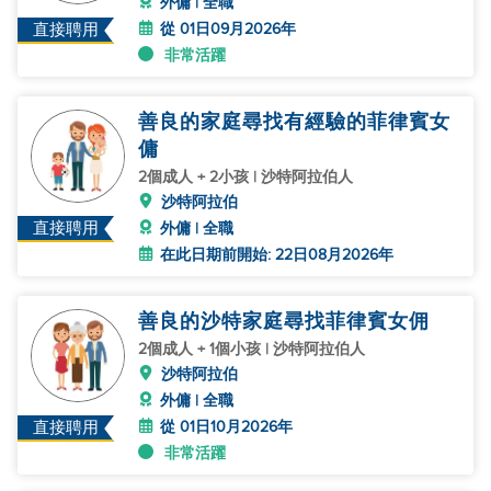
外傭 | 全職
從 01日09月2026年
直接聘用
非常活躍
善良的家庭尋找有經驗的菲律賓女
傭
2個成人 + 2小孩 | 沙特阿拉伯人
沙特阿拉伯
直接聘用
外傭 | 全職
在此日期前開始: 22日08月2026年
善良的沙特家庭尋找菲律賓女佣
2個成人 + 1個小孩 | 沙特阿拉伯人
沙特阿拉伯
外傭 | 全職
從 01日10月2026年
直接聘用
非常活躍