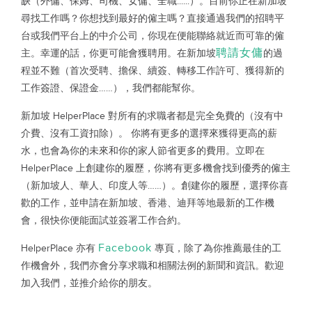
缺（外傭、保姆、司機、女傭、全職......）。目前你正在新加坡
尋找工作嗎？你想找到最好的僱主嗎？直接通過我們的招聘平
台或我們平台上的中介公司，你現在便能聯絡就近而可靠的僱
聘請女傭
主。幸運的話，你更可能會獲聘用。在新加坡
的過
程並不難（首次受聘、擔保、續簽、轉移工作許可、獲得新的
工作簽證、保證金……），我們都能幫你。
新加坡 HelperPlace 對所有的求職者都是完全免費的（沒有中
介費、沒有工資扣除）。 你將有更多的選擇來獲得更高的薪
水，也會為你的未來和你的家人節省更多的費用。立即在
HelperPlace 上創建你的履歷，你將有更多機會找到優秀的僱主
（新加坡人、華人、印度人等……）。創建你的履歷，選擇你喜
歡的工作，並申請在新加坡、香港、迪拜等地最新的工作機
會，很快你便能面試並簽署工作合約。
Facebook
HelperPlace 亦有
專頁，除了為你推薦最佳的工
作機會外，我們亦會分享求職和相關法例的新聞和資訊。歡迎
加入我們，並推介給你的朋友。