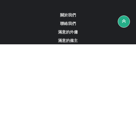
關於我們
聯絡我們
滿意的外傭
滿意的僱主
攻略資訊
工作招聘
尋找外傭、女傭或司機
尋找外傭中介
尋找香港外傭
新加坡可用的家庭傭工
阿聯酋杜拜的全職女傭
在沙特阿拉伯招聘家庭傭工