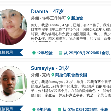
Dianita
- 47
岁
外佣
- 转移工作许可
新加坡
你好。我是Dianita，47岁，已婚，有2个孩子。
目前在雇主那里工作了1年2个月，照顾2名成年人和1
转职。我能够耐心和负责任地照顾婴儿、幼儿、青少
家务工作、园艺和洗车。我会做中餐、印度菜、西餐
的情况下工作。谢谢。...
直接聘用
12年经验
从 29日08月2026年 | 全职
Sumayiya
- 31
岁
外佣
- 完约
阿拉伯联合酋长国
您好，我是Sumayiya，31岁，单身，和我有两
照顾从新生儿到青少年的儿童。我已经和我的现任
子，分别是4岁和15个月。在我的保姆角色中，我
他们的日常生活，并支持家庭事务。我是一个关心他
对于孩子和他们的家庭安全、干净和愉快。这个家庭搬
待寻找一个新的雇主。谢谢...
直接聘用
9年经验
从 07日08月2026年 | 全职