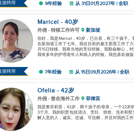
直接聘用
9年经验
从 31日01月2027年 | 全职
Maricel
- 40
岁
外佣
- 转移工作许可
新加坡
你好，我是Maricel，40岁，已分居，有三个孩
在新加坡工作了七年。我在目前的雇主那里工作了六个
月15日转移。我有当地的烹饪经验。我勤奋耐心，
我有多年的护理老年人和病人的经验。我也喜欢做饭，
直接聘用
7年经验
从 15日09月2026年 | 全职
Ofelia
- 42
岁
外佣
- 曾在海外工作
菲律宾
我是奥菲莉亚，42岁，两个孩子的母亲，一个22岁
3个月。我的职责包括清洁、烹饪、烘焙、洗衣和熨
解人意的人，诚实、忠诚、可信赖，并且对我的工作充