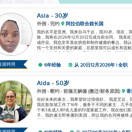
Asia
- 30
岁
外佣
- 完约
阿拉伯联合酋长国
我的名字是亚洲。我来自乌干达，我30岁。现在，
验，我将在2026年12月20日完成当前合同。 我喜欢烹饪和照看孩子；我爱和孩子们玩耍，并帮助他们完
成作业。我也非常喜欢烘焙和制作健康的餐点。我认
找一个支持和关爱的家庭，在那里我可以成长和贡献
部分会让我非常开心。如果你有任何问题，请随时与我
直接聘用
6年经验
从 20日12月2026年 | 全职
Aida
- 50
岁
外佣
- 断约 - 前僱主解僱 (搬迁/财务原因)
香
你好未来的雇主，我希望你过得很好。 我是艾达，我50岁，来自菲律宾。我已经做了19年的家政助理。
我在新加坡工作了16年，服务于不同的雇主，几乎
个有3名成人和1名儿童的印度家庭工作。我在他们
子。我的雇主即将搬到美国，所以我的合同将被终止，
新雇主。我是一个独立的家政助理，可以管理家务，
和照顾孩子，包括有特殊需要...
直接聘用