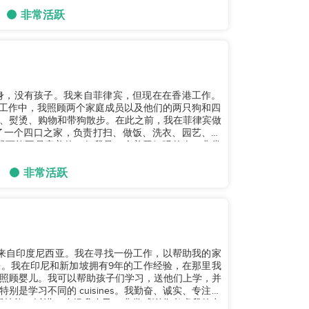
非常活跃
单身，没有孩子。我来自菲律宾，但现在在香港工作。
的工作中，我照顾两个家庭成员以及他们的两只狗和四
、熨烫、购物和带狗散步。在此之前，我在菲律宾做
了一个四口之家，负责打扫、做饭、洗衣、园艺、洗
我可能不是完美的，但我是一个善于倾听的人，非常
非常活跃
。我来自印度尼西亚。我在寻找一份工作，以帮助我的家
。我在印尼和新加坡拥有9年的工作经验，在那里我
照顾婴儿。我可以帮助孩子们学习，送他们上学，并
是学习不同的 cuisines。我勤奋、诚实、专注，
新技能，以进一步提升自己。非常感谢您考虑我的申