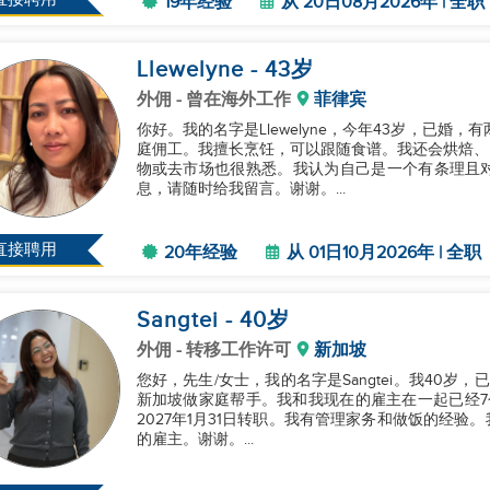
19年经验
从 20日08月2026年 | 全职
Llewelyne
- 43
岁
外佣
- 曾在海外工作
菲律宾
你好。我的名字是Llewelyne，今年43岁，已婚
庭佣工。我擅长烹饪，可以跟随食谱。我还会烘焙、
物或去市场也很熟悉。我认为自己是一个有条理且
息，请随时给我留言。谢谢。...
直接聘用
20年经验
从 01日10月2026年 | 全职
Sangtei
- 40
岁
外佣
- 转移工作许可
新加坡
您好，先生/女士，我的名字是Sangtei。我40
新加坡做家庭帮手。我和我现在的雇主在一起已经7
2027年1月31日转职。我有管理家务和做饭的经
的雇主。谢谢。...