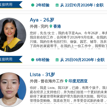
直接聘用
2年经验
从 22日10月2026年 | 全职
Aya
- 26
岁
外佣
- 完约
香港
您好，先生/女士，我的名字是Aya。今年26岁，
我目前在职工作，合同将于2026年9月结束。在我
只猫。我的任务包括打扫、做饭、园艺、辅导、洗衣
了四年的家庭帮手。在我的上一份工作中，我帮助
车、骑摩托车送孩子上学、熨烫、做市场和辅导。 
渴望学习。我有照顾3岁、6岁、7...
直接聘用
6年经验
从 25日09月2026年 | 全职
Lista
- 31
岁
外佣
- 曾在海外工作
印度尼西亚
你好，我是 Lista。我33岁，已婚，有两个孩子
庭在经济上支持他们，并为他们创造一个更好的未来
获得了家庭管理和家庭护理方面的强大技能。我可以
管理杂货购物。我喜欢烹饪，并享受尝试新的食谱，特别
并为自己是可靠和支持的感到自豪。我也愿意学习