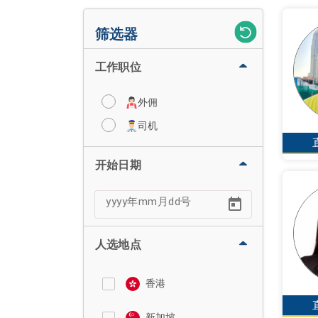
筛选器
工作职位
外佣
司机
开始日期
人选地点
香港
新加坡