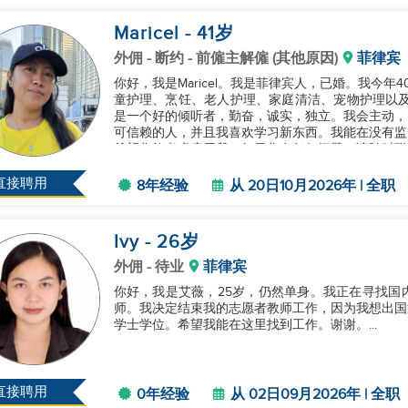
Maricel
- 41
岁
外佣
- 断约 - 前僱主解僱 (其他原因)
菲律宾
你好，我是Maricel。我是菲律宾人，已婚。我今
童护理、烹饪、老人护理、家庭清洁、宠物护理以及
是一个好的倾听者，勤奋，诚实，独立。我会主动，
可信赖的人，并且我喜欢学习新东西。我能在没有监
希望您能考虑雇用我。如果您有任何问题，请随时联系，
直接聘用
8年经验
从 20日10月2026年 | 全职
Ivy
- 26
岁
外佣
- 待业
菲律宾
你好，我是艾薇，25岁，仍然单身。我正在寻找国
师。我决定结束我的志愿者教师工作，因为我想出国
学士学位。希望我能在这里找到工作。谢谢。...
直接聘用
0年经验
从 02日09月2026年 | 全职