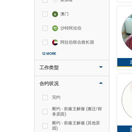
澳门
沙特阿拉伯
阿拉伯联合酋长国
12 MORE
工作类型
合约状况
完约
断约 - 前僱主解僱 (搬迁/财
务原因)
断约 - 前僱主解僱 (其他原
因)