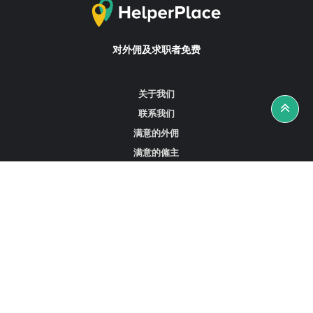
对外佣及求职者免费
关于我们
联系我们
满意的外佣
满意的僱主
攻略资讯
工作招聘
寻找外佣、女佣或司机
寻找外佣中介
寻找香港外佣
新加坡可用的家庭佣工