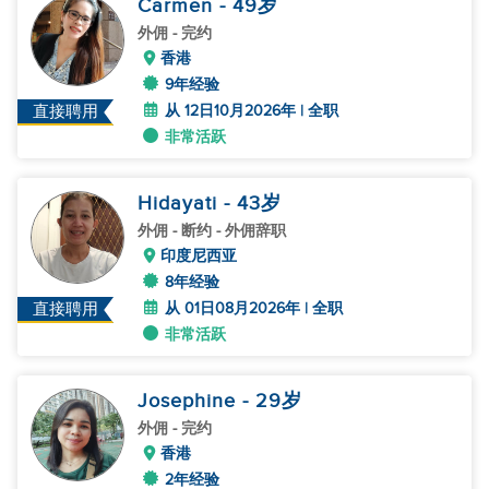
Carmen
- 49
岁
外佣
- 完约
香港
9年经验
从 12日10月2026年 | 全职
直接聘用
非常活跃
Hidayati
- 43
岁
外佣
- 断约 - 外佣辞职
印度尼西亚
8年经验
从 01日08月2026年 | 全职
直接聘用
非常活跃
Josephine
- 29
岁
外佣
- 完约
香港
2年经验