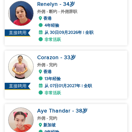
Renelyn
- 34
岁
外佣
- 断约 - 外佣辞职
香港
4年经验
从 30日09月2026年 | 全职
直接聘用
非常活跃
Corazon
- 33
岁
外佣
- 完约
香港
13年经验
从 07日01月2027年 | 全职
直接聘用
非常活跃
Aye Thandar
- 38
岁
外佣
- 完约
新加坡