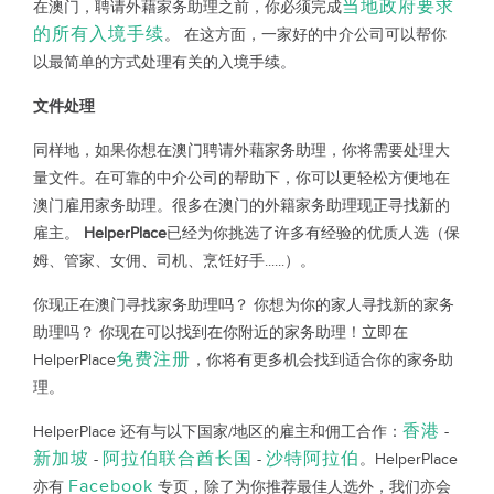
当地政府要求
在澳门，聘请外藉家务助理之前，你必须完成
的所有入境手续
。 在这方面，一家好的中介公司可以帮你
以最简单的方式处理有关的入境手续。
文件处理
同样地，如果你想在澳门聘请外藉家务助理，你将需要处理大
量文件。在可靠的中介公司的帮助下，你可以更轻松方便地在
澳门雇用家务助理。很多在澳门的外籍家务助理现正寻找新的
雇主。
HelperPlace
已经为你挑选了许多有经验的优质人选（保
姆、管家、女佣、司机、烹饪好手......）。
你现正在澳门寻找家务助理吗？ 你想为你的家人寻找新的家务
助理吗？ 你现在可以找到在你附近的家务助理！立即在
免费注册
HelperPlace
，你将有更多机会找到适合你的家务助
理。
香港
HelperPlace 还有与以下国家/地区的雇主和佣工合作：
-
新加坡
阿拉伯联合酋长国
沙特阿拉伯
-
-
。HelperPlace
Facebook
亦有
专页，除了为你推荐最佳人选外，我们亦会