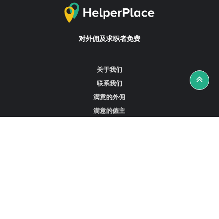
对外佣及求职者免费
关于我们
联系我们
满意的外佣
满意的僱主
攻略资讯
工作招聘
寻找外佣、女佣或司机
寻找外佣中介
寻找香港外佣
新加坡可用的家庭佣工