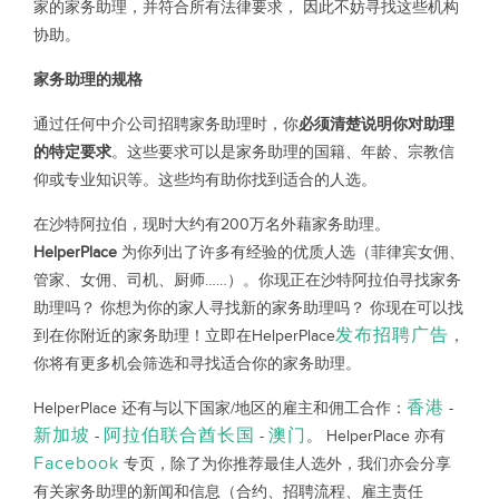
家的家务助理，并符合所有法律要求， 因此不妨寻找这些机构
协助。
家务助理的规格
通过任何中介公司招聘家务助理时，你
必须清楚说明你对助理
的特定要求
。这些要求可以是家务助理的国籍、年龄、宗教信
仰或专业知识等。这些均有助你找到适合的人选。
在沙特阿拉伯，现时大约有200万名外藉家务助理。
HelperPlace
为你列出了许多有经验的优质人选（菲律宾女佣、
管家、女佣、司机、厨师……）。你现正在沙特阿拉伯寻找家务
助理吗？ 你想为你的家人寻找新的家务助理吗？ 你现在可以找
发布招聘广告
到在你附近的家务助理！立即在HelperPlace
，
你将有更多机会筛选和寻找适合你的家务助理。
香港
HelperPlace 还有与以下国家/地区的雇主和佣工合作：
-
新加坡
阿拉伯联合酋长国
澳门
-
-
。 HelperPlace 亦有
Facebook
专页，除了为你推荐最佳人选外，我们亦会分享
有关家务助理的新闻和信息（合约、招聘流程、雇主责任