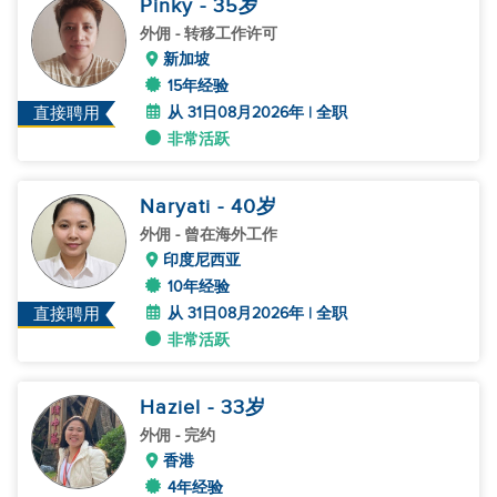
Pinky
- 35
岁
外佣
- 转移工作许可
新加坡
15年经验
从 31日08月2026年 | 全职
直接聘用
非常活跃
Naryati
- 40
岁
外佣
- 曾在海外工作
印度尼西亚
10年经验
从 31日08月2026年 | 全职
直接聘用
非常活跃
Haziel
- 33
岁
外佣
- 完约
香港
4年经验