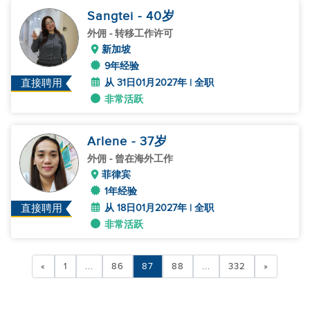
Sangtei
- 40
岁
外佣
- 转移工作许可
新加坡
9年经验
从 31日01月2027年 | 全职
直接聘用
非常活跃
Arlene
- 37
岁
外佣
- 曾在海外工作
菲律宾
1年经验
从 18日01月2027年 | 全职
直接聘用
非常活跃
«
1
...
86
87
88
...
332
»