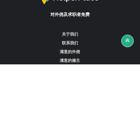
对外佣及求职者免费
关于我们
联系我们
满意的外佣
满意的僱主
攻略资讯
工作招聘
寻找外佣、女佣或司机
寻找外佣中介
寻找香港外佣
新加坡可用的家庭佣工
阿联酋迪拜的全职女佣