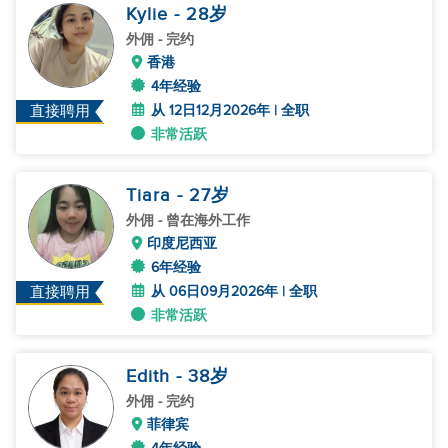
Kylie
- 28
岁
外佣
- 完约
香港
4年经验
从 12日12月2026年 | 全职
直接聘用
非常活跃
Tiara
- 27
岁
外佣
- 曾在海外工作
印度尼西亚
6年经验
从 06日09月2026年 | 全职
直接聘用
非常活跃
Edith
- 38
岁
外佣
- 完约
菲律宾