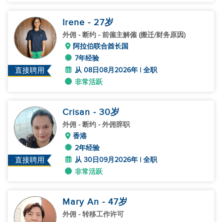
Irene
- 27
岁
外佣
- 断约 - 前僱主解僱 (搬迁/财务原因)
阿拉伯联合酋长国
7年经验
从 08日08月2026年 | 全职
直接聘用
非常活跃
Crisan
- 30
岁
外佣
- 断约 - 外佣辞职
香港
2年经验
从 30日09月2026年 | 全职
直接聘用
非常活跃
Mary An
- 47
岁
外佣
- 转移工作许可