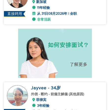
新加坡
11年经验
从 31日08月2026年 | 全职
直接聘用
非常活跃
Jayvee
- 34
岁
外佣
- 断约 - 前僱主解僱 (其他原因)
菲律宾
3年经验