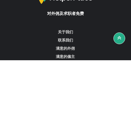
对外佣及求职者免费
关于我们
联系我们
满意的外佣
满意的僱主
攻略资讯
工作招聘
寻找外佣、女佣或司机
寻找外佣中介
寻找香港外佣
新加坡可用的家庭佣工
阿联酋迪拜的全职女佣