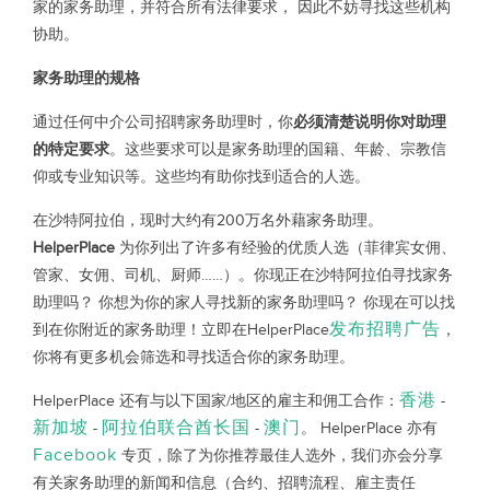
家的家务助理，并符合所有法律要求， 因此不妨寻找这些机构
协助。
家务助理的规格
通过任何中介公司招聘家务助理时，你
必须清楚说明你对助理
的特定要求
。这些要求可以是家务助理的国籍、年龄、宗教信
仰或专业知识等。这些均有助你找到适合的人选。
在沙特阿拉伯，现时大约有200万名外藉家务助理。
HelperPlace
为你列出了许多有经验的优质人选（菲律宾女佣、
管家、女佣、司机、厨师……）。你现正在沙特阿拉伯寻找家务
助理吗？ 你想为你的家人寻找新的家务助理吗？ 你现在可以找
发布招聘广告
到在你附近的家务助理！立即在HelperPlace
，
你将有更多机会筛选和寻找适合你的家务助理。
香港
HelperPlace 还有与以下国家/地区的雇主和佣工合作：
-
新加坡
阿拉伯联合酋长国
澳门
-
-
。 HelperPlace 亦有
Facebook
专页，除了为你推荐最佳人选外，我们亦会分享
有关家务助理的新闻和信息（合约、招聘流程、雇主责任