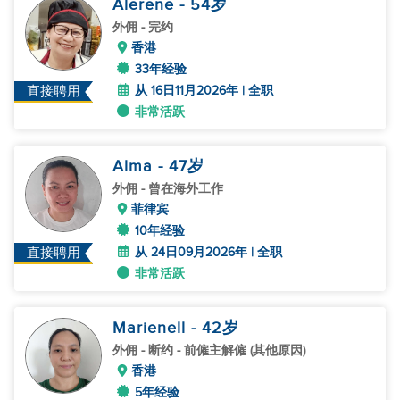
Alerene
- 54
岁
外佣
- 完约
香港
33年经验
从 16日11月2026年 | 全职
直接聘用
非常活跃
Alma
- 47
岁
外佣
- 曾在海外工作
菲律宾
10年经验
从 24日09月2026年 | 全职
直接聘用
非常活跃
Marienell
- 42
岁
外佣
- 断约 - 前僱主解僱 (其他原因)
香港
5年经验