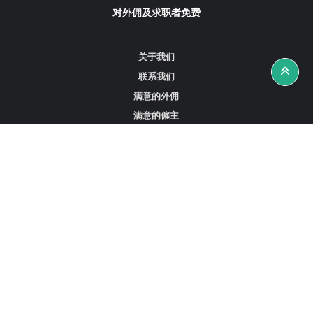
对外佣及求职者免费
关于我们
联系我们
满意的外佣
满意的僱主
攻略资讯
工作招聘
寻找外佣、女佣或司机
寻找外佣中介
寻找香港外佣
新加坡可用的家庭佣工
阿联酋迪拜的全职女佣
在沙特阿拉伯招聘家庭佣工