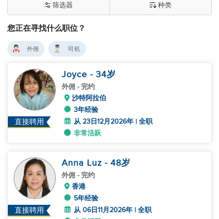
筛选器
种类
您正在寻找什么职位？
外佣
司机
Joyce
- 34
岁
外佣
- 完约
沙特阿拉伯
3年经验
从 23日12月2026年 | 全职
直接聘用
非常活跃
Anna Luz
- 48
岁
外佣
- 完约
香港
5年经验
从 06日11月2026年 | 全职
直接聘用