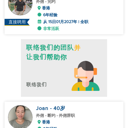
外佣
- 完约
香港
6年经验
从 15日01月2027年 | 全职
直接聘用
非常活跃
Joan
- 40
岁
外佣
- 断约 - 外佣辞职
香港