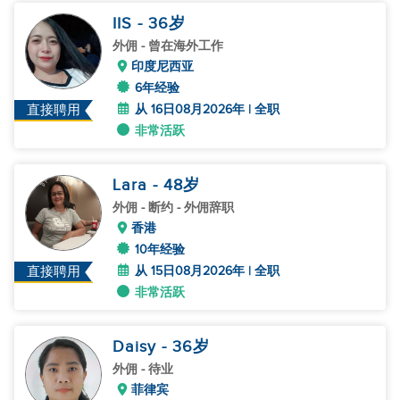
IIS
- 36
岁
外佣
- 曾在海外工作
印度尼西亚
6年经验
从 16日08月2026年 | 全职
直接聘用
非常活跃
Lara
- 48
岁
外佣
- 断约 - 外佣辞职
香港
10年经验
从 15日08月2026年 | 全职
直接聘用
非常活跃
Daisy
- 36
岁
外佣
- 待业
菲律宾