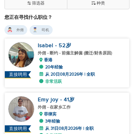
筛选器
种类
您正在寻找什么职位？
外佣
司机
Isabel
- 52
岁
外佣
- 断约 - 前僱主解僱 (搬迁/财务原因)
香港
20年经验
从 20日08月2026年 | 全职
直接聘用
非常活跃
Emy joy
- 41
岁
外佣
- 在家乡工作
菲律宾
3年经验
从 31日08月2026年 | 全职
直接聘用