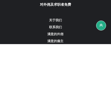
对外佣及求职者免费
关于我们
联系我们
满意的外佣
满意的僱主
攻略资讯
工作招聘
寻找外佣、女佣或司机
寻找外佣中介
寻找香港外佣
新加坡可用的家庭佣工
阿联酋迪拜的全职女佣
在沙特阿拉伯招聘家庭佣工