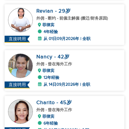
Revian
- 29
岁
外佣
- 断约 - 前僱主解僱 (搬迁/财务原因)
菲律宾
4年经验
从 01日09月2026年 | 全职
直接聘用
Nancy
- 42
岁
外佣
- 曾在海外工作
菲律宾
12年经验
从 14日09月2026年 | 全职
直接聘用
Charito
- 45
岁
外佣
- 曾在海外工作
菲律宾
6年经验