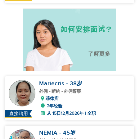
Mariecris
- 38
岁
外佣
- 断约 - 外佣辞职
菲律宾
2年经验
从 15日12月2026年 | 全职
直接聘用
NEMIA
- 45
岁