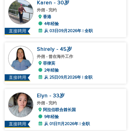
Karen
- 30
岁
外佣
- 完约
香港
4年经验
从 03日09月2026年 | 全职
直接聘用
Shirely
- 45
岁
外佣
- 曾在海外工作
菲律宾
2年经验
从 25日09月2026年 | 全职
直接聘用
Elyn
- 33
岁
外佣
- 完约
阿拉伯联合酋长国
9年经验
从 01日11月2026年 | 全职
直接聘用