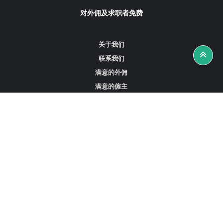
对外佣及求职者免费
关于我们
联系我们
满意的外佣
满意的僱主
攻略资讯
工作招聘
寻找外佣、女佣或司机
寻找外佣中介
寻找香港外佣
新加坡可用的家庭佣工
阿联酋迪拜的全职女佣
在沙特阿拉伯招聘家庭佣工