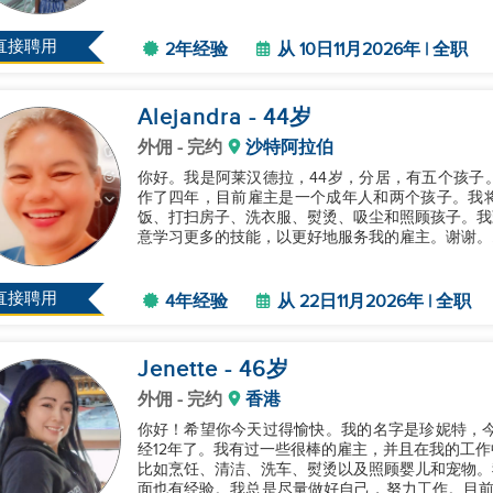
直接聘用
2年经验
从 10日11月2026年 | 全职
Alejandra
- 44
岁
外佣
- 完约
沙特阿拉伯
你好。我是阿莱汉德拉，44岁，分居，有五个孩子
作了四年，目前雇主是一个成年人和两个孩子。我将在
饭、打扫房子、洗衣服、熨烫、吸尘和照顾孩子。我
意学习更多的技能，以更好地服务我的雇主。谢谢。..
直接聘用
4年经验
从 22日11月2026年 | 全职
Jenette
- 46
岁
外佣
- 完约
香港
你好！希望你今天过得愉快。我的名字是珍妮特，今
经12年了。我有过一些很棒的雇主，并且在我的工
比如烹饪、清洁、洗车、熨烫以及照顾婴儿和宠物。
面也有经验。我总是尽量做好自己，努力工作。目前