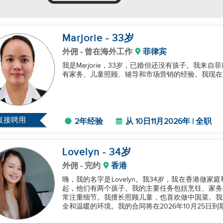
Marjorie
- 33
岁
外佣
- 曾在海外工作
菲律宾
我是Marjorie，33岁，已婚但还没有孩子。我来
有家务、儿童照顾、辅导和市场营销的经验。我现在回
直接聘用
2年经验
从 10日11月2026年 | 全职
Lovelyn
- 34
岁
外佣
- 完约
香港
嗨，我的名字是Lovelyn。我34岁，我在香港做
起，他们有两个孩子。我的主要任务包括烹饪、家务
常注重细节。我擅长照顾儿童，也喜欢做中国菜。我
全和温暖的环境。我的合同将在2026年10月25日到