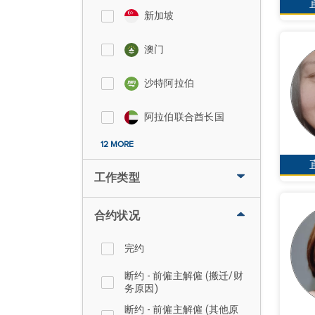
新加坡
澳门
沙特阿拉伯
阿拉伯联合酋长国
12 MORE
工作类型
合约状况
完约
断约 - 前僱主解僱 (搬迁/财
务原因)
断约 - 前僱主解僱 (其他原