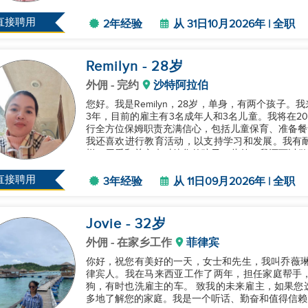
直接聘用
2年经验
从 31日10月2026年 | 全职
Remilyn
- 28
岁
外佣
- 完约
沙特阿拉伯
您好。我是Remilyn，28岁，单身，有两个孩子
3年，目前的雇主有3名成年人和3名儿童。我将在20
行全方位保姆职责充满信心，包括儿童保育、准备餐
我还喜欢进行教育活动，以支持学习和发展。我有
样，用爱和关心来对待您的孩子。此外，我还可以做家
直接聘用
3年经验
从 11日09月2026年 | 全职
Jovie
- 32
岁
外佣
- 在家乡工作
菲律宾
你好，祝您有美好的一天，女士和先生，我叫乔薇琳
律宾人。我在马来西亚工作了两年，担任家庭帮手
狗，有时也洗雇主的车。 致我的未来雇主，如果您
多地了解您的家庭。我是一个听话、勤奋和值得信赖的