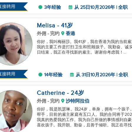
直接聘用
3年经验
从 25日10月2026年 | 全职
Melisa
- 41
岁
外佣
- 完约
香港
你好，我叫梅丽莎。我41岁，我在香港为我的当前
我的主要工作是打扫卫生和照顾孩子。我勤奋、诚实，
日结束，我正在寻找新的雇主。谢谢你考虑我！...
直接聘用
14年经验
从 31日10月2026年 | 全职
Catherine
- 24
岁
外佣
- 完约
沙特阿拉伯
你好，我是凯瑟琳。我24岁，单身，拥有一个孩子
帮手，目前的雇主家庭有五口人。我的合同将于202
我真的热爱我的工作。我为自己所做的事情感到自豪
喜欢孩子。我开朗、勤奋，且善于倾听。我正在寻找新