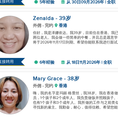
直接聘用
5年经验
从 30日09月2026年 | 全职
Zenaida
- 39
岁
外佣
- 完约
香港
你好，我是泽娜依达。我39岁，目前住在香港。我
两位老人。我会做一些简单的中餐，并且总是愿意学
将于2026年11月17日到期。希望你能联系我进行面试。
直接聘用
6年经验
从 18日11月2026年 | 全职
Mary Grace
- 38
岁
外佣
- 完约
香港
嗨，我的名字是玛丽·格蕾丝，我38岁。我在香港
员，1个孩子和2个成年人。我负责做饭并照顾孩子。
也有1个孩子和3个成年人。我所做的工作与之前类似。
寻找新的雇主。我勤奋，耐心，值得信赖。希望您能考