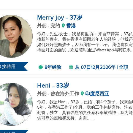
Merry joy
- 37
岁
外佣
- 完约
香港
你好，先生/女士，我是梅里·乔，来自菲律宾，37岁
找新的雇主。我在香港有照顾老年人的经验，但我还
如何好好照顾孩子，因为我有一个儿子。我也喜欢宠
待面对面的面试，欢迎随时通过WhatsApp与我联系。谢
直接聘用
8年经验
从 07日12月2026年 | 全职
Heni
- 33
岁
外佣
- 曾在海外工作
印度尼西亚
你好。我是Heni，33岁，已婚，有4个孩子。我
5年，在香港工作了1个月。我的工作包括烹饪、洗
勤奋，独立，具有强烈的责任感和奉献精神。我为能
供可靠的照顾和支持。谢谢。...