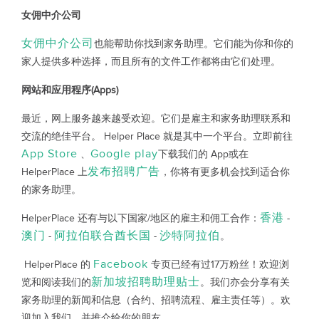
女佣中介公司
女佣中介公司
也能帮助你找到家务助理。它们能为你和你的
家人提供多种选择，而且所有的文件工作都将由它们处理。
网站和应用程序(Apps)
最近，网上服务越来越受欢迎。它们是雇主和家务助理联系和
交流的绝佳平台。 Helper Place 就是其中一个平台。立即前往
App Store
Google play
、
下载我们的 App或在
发布招聘广告
HelperPlace 上
，你将有更多机会找到适合你
的家务助理。
香港
HelperPlace 还有与以下国家/地区的雇主和佣工合作：
-
澳门
阿拉伯联合酋长国
沙特阿拉伯
-
-
。
Facebook
HelperPlace 的
专页已经有过17万粉丝！欢迎浏
新加坡招聘助理贴士
览和阅读我们的
。我们亦会分享有关
家务助理的新闻和信息（合约、招聘流程、雇主责任等）。欢
迎加入我们，并推介给你的朋友。