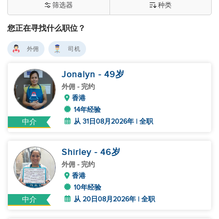
筛选器
种类
您正在寻找什么职位？
外佣
司机
Jonalyn
- 49
岁
外佣
- 完约
香港
14年经验
从 31日08月2026年 | 全职
中介
Shirley
- 46
岁
外佣
- 完约
香港
10年经验
从 20日08月2026年 | 全职
中介