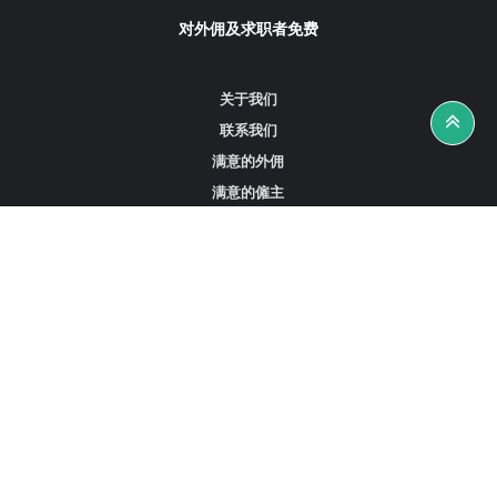
对外佣及求职者免费
关于我们
联系我们
满意的外佣
满意的僱主
攻略资讯
工作招聘
寻找外佣、女佣或司机
寻找外佣中介
寻找香港外佣
新加坡可用的家庭佣工
阿联酋迪拜的全职女佣
在沙特阿拉伯招聘家庭佣工