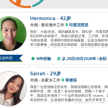
Hermonica
- 42
岁
外佣
- 曾在海外工作
印度尼西亚
您好，小姐/先生。我叫赫莫尼卡。我42岁，印度尼
别2岁和5岁的孩子，和他们的祖父母、三只狗，并
与来自英国、非洲和印度的外籍家庭，以及当地的华
学习新事物，特别是烹饪和烘焙，因为我的爱好是做
以奉献精神完成我的合同。我致力于提供最佳的照顾
和考虑。...
直接聘用
14年经验
从 29日08月2026年 | 全职
Sairah
- 29
岁
外佣
- 在家乡工作
菲律宾
我是一位坚强独立的女性，我相信我耐心且善良。我
的两年里，我一直是一名全职保姆，照顾一个孩子，同时在这段
中，我设定并保持了一个运作良好的日常 routin
科目的作业，以及组织有趣的活动，如艺术和手工
（认知、社交和身体）成长。我还照顾与儿童保育相