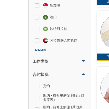
新加坡
澳门
沙特阿拉伯
阿拉伯联合酋长国
12 MORE
工作类型
合约状况
完约
断约 - 前僱主解僱 (搬迁/财
务原因)
断约 - 前僱主解僱 (其他原