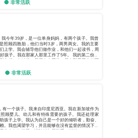
非常活跃
我今年39岁，是一位单身妈妈，有两个孩子。我曾
是照顾四胞胎，他们当时3岁，两男两女。我的主要
们上学。我会辅导他们做作业，和他们一起读书，周
好孩子。我在那家人那里工作了5年。 我的第二份工
熨衣服。有时候，我还会去买菜。我在那里工作了两
非常活跃
已婚，有一个孩子。我来自印度尼西亚。我在新加坡作为
及照顾婴儿、幼儿和有特殊需要的孩子。我还处理家
助孩子上学。我认为自己是一个好的倾听者，勤奋、
赖。我也渴望学习，并且能够在没有监督的情况下工
您有任何问题，请随时与我联系。谢谢。...