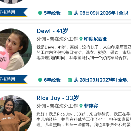
直接聘用
5年经验
从 08日09月2026年 | 全职
Dewi
- 41
岁
外佣
- 曾在海外工作
印度尼西亚
我是Dewi，41岁，离婚，没有孩子，来自印度尼
的工作内容包括每日清洁、洗衣、熨烫、采购、市场
地管理我的时间。我希望能找到一个好的家庭合作。谢谢
直接聘用
6年经验
从 28日03月2027年 | 全职
Rica Joy
- 33
岁
外佣
- 曾在海外工作
菲律宾
您好！我是Rica Joy，33岁，来自菲律宾。我
生儿的经验，并且在科威特工作了4年，担任家庭帮
理、儿童照顾，甚至一些辅导。我也喜欢烹饪和烤蛋糕