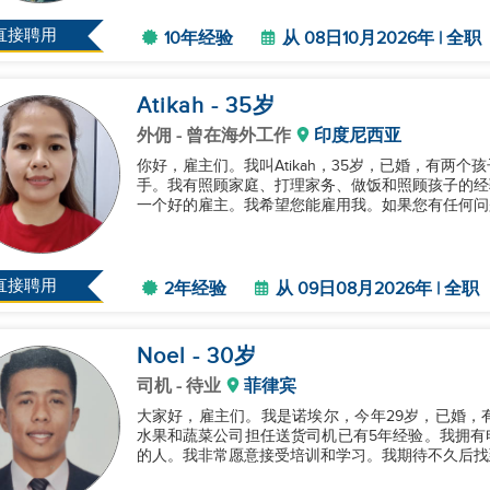
直接聘用
10年经验
从 08日10月2026年 | 全职
Atikah
- 35
岁
外佣
- 曾在海外工作
印度尼西亚
你好，雇主们。我叫Atikah，35岁，已婚，有两
手。我有照顾家庭、打理家务、做饭和照顾孩子的经
一个好的雇主。我希望您能雇用我。如果您有任何问题
直接聘用
2年经验
从 09日08月2026年 | 全职
Noel
- 30
岁
司机
- 待业
菲律宾
大家好，雇主们。我是诺埃尔，今年29岁，已婚，
水果和蔬菜公司担任送货司机已有5年经验。我拥有
的人。我非常愿意接受培训和学习。我期待不久后找到