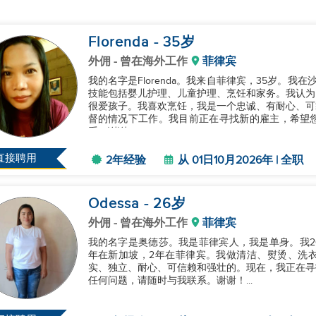
Florenda
- 35
岁
外佣
- 曾在海外工作
菲律宾
我的名字是Florenda。我来自菲律宾，35岁。
技能包括婴儿护理、儿童护理、烹饪和家务。我认为
很爱孩子。我喜欢烹饪，我是一个忠诚、有耐心、可
督的情况下工作。我目前正在寻找新的雇主，希望
系。谢谢！...
直接聘用
2年经验
从 01日10月2026年 | 全职
Odessa
- 26
岁
外佣
- 曾在海外工作
菲律宾
我的名字是奥德莎。我是菲律宾人，我是单身。我2
年在新加坡，2年在菲律宾。我做清洁、熨烫、洗
实、独立、耐心、可信赖和强壮的。现在，我正在寻
任何问题，请随时与我联系。谢谢！...