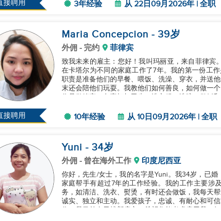
直接聘用
3年经验
从 22日09月2026年 | 全职
Maria Concepcion
- 39
岁
外佣
- 完约
菲律宾
致我未来的雇主：您好！我叫玛丽亚，来自菲律宾。
在卡塔尔为不同的家庭工作了7年。我的第一份工作
职责是准备他们的早餐、喂饭、洗澡、穿衣，并送他
末还会陪他们玩耍。我教他们如何善良，如何做一个
作是做管家，负责打扫卫生、洗衣服、洗碗、做饭和
年。之后，我又在沙特阿拉伯待了两年，继...
直接聘用
10年经验
从 10日09月2026年 | 全职
Yuni
- 34
岁
外佣
- 曾在海外工作
印度尼西亚
你好，先生/女士，我的名字是Yuni。我34岁，
家庭帮手有超过7年的工作经验。我的工作主要涉
务，如清洁、洗衣、熨烫，有时还会做饭，我每天帮
诚实、独立和主动。我爱孩子，忠诚、有耐心和可信
作。我目前在寻找新雇主，希望您能考虑雇用我。如果