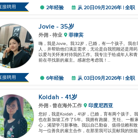
足够的学校和活动用品。我还特别关...
直接聘用
2年经验
从 20日09月2026年 | 全职
Jovie
- 35
岁
外佣
- 待业
菲律宾
嗨，我是Jovie。我32岁，已婚，有一个孩子。
人，并帮助他们满足需求，无论是自我照顾还是用药
以爱与关怀来对待我的工作。我专注于给成年人和青
前在寻找新的雇主。感谢您考虑我！...
直接聘用
6年经验
从 03日09月2026年 | 全职
Koidah
- 41
岁
外佣
- 曾在海外工作
印度尼西亚
您好，我是Koidah，41岁，已婚，育有两个孩子
也在新加坡工作了5年。我拥有跑腿、烹饪、一般
心，渴望学习新事物。我以自己勤奋、值得信赖和致
与一位善良的雇主合作，在那里我可以贡献我的技能并