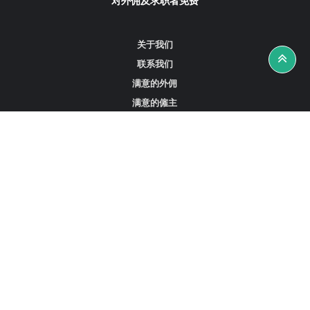
对外佣及求职者免费
关于我们
联系我们
满意的外佣
满意的僱主
攻略资讯
工作招聘
寻找外佣、女佣或司机
寻找外佣中介
寻找香港外佣
新加坡可用的家庭佣工
阿联酋迪拜的全职女佣
在沙特阿拉伯招聘家庭佣工