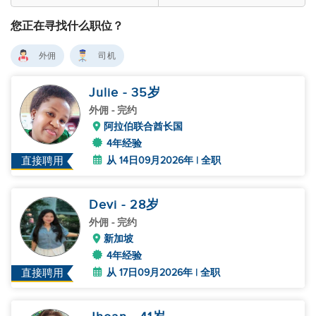
您正在寻找什么职位？
外佣
司机
Julie
- 35
岁
外佣
- 完约
阿拉伯联合酋长国
4年经验
从 14日09月2026年 | 全职
直接聘用
Devi
- 28
岁
外佣
- 完约
新加坡
4年经验
从 17日09月2026年 | 全职
直接聘用