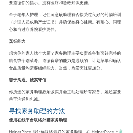
要遵循你的指示。拥有医疗和急救知识更佳。
至于老年人护理，记住留意该助理有否接受过良好的药物培训
（护理人员或助产士证书）并确保她身心健康。有耐心、同理
心和当过疗养院看护更佳。
烹饪能力
想为你的家人找个大厨？家务助理主要负责准备和烹饪完整的
膳食或个别菜肴。遵循食谱的能力是必须的！计划菜单和确认
食品质量均需要组织能力。当然，热爱烹饪更加分。
善于沟通、诚实守信
你所选的家务助理必须诚实并会主动处理所有家务。她还需要
善于沟通和忠诚。
寻找家务助理的方法
使用在线平台联络外籍家务助理
发
HelperPlace 能让你联络最好的家务助理。在 HelperPlace上