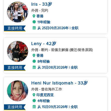
Iris
- 33
岁
外佣
- 完约
香港
11年经验
从 25日09月2026年 | 全职
直接聘用
Leny
- 42
岁
外佣
- 断约 - 前僱主解僱 (搬迁/财务原因)
香港
8年经验
从 31日08月2026年 | 全职
直接聘用
Heni Nur Istiqomah
- 33
岁
外佣
- 曾在海外工作
印度尼西亚
4年经验
从 15日09月2026年 | 全职
直接聘用