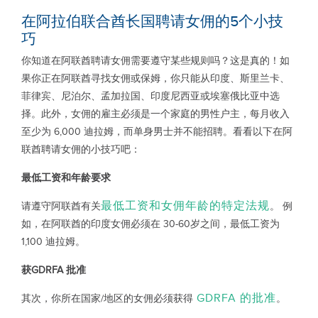
在阿拉伯联合酋长国聘请女佣的5个小技
巧
你知道在阿联酋聘请女佣需要遵守某些规则吗？这是真的！如
果你正在阿联酋寻找女佣或保姆，你只能从印度、斯里兰卡、
菲律宾、尼泊尔、孟加拉国、印度尼西亚或埃塞俄比亚中选
择。此外，女佣的雇主必须是一个家庭的男性户主，每月收入
至少为 6,000 迪拉姆，而单身男士并不能招聘。看看以下在阿
联酋聘请女佣的小技巧吧：
最低工资和年龄要求
最低工资和女佣年龄的特定法规
请遵守阿联酋有关
。 例
如，在阿联酋的印度女佣必须在 30-60岁之间，最低工资为
1,100 迪拉姆。
获
GDRFA
批准
GDRFA 的批准
其次，你所在国家/地区的女佣必须获得
。