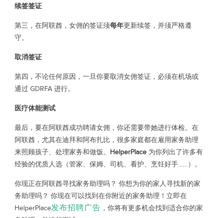
续签签证
第三，在阿联酋，女佣的签证须
每年
更新续签，并须严格遵
守。
取消签证
第四，不论任何原因，一旦你要取消女佣签证，必须在机场或
通过 GDRFA 进行。
医疗体能测试
最后，要在阿联酋成功聘请女佣，你还需要带她进行体检。在
阿联酋，尤其在迪拜和阿布扎比，很多家庭都在雇用家务助理
来照顾孩子、处理家务和做饭。
HelperPlace
为你列出了许多有
经验的优质人选（管家、保姆、司机、看护、烹饪好手……）。
你现正在阿联酋寻找家务助理吗？ 你想为你的家人寻找新的家
务助理吗？ 你现在可以找到在你附近的家务助理！立即在
发布招聘广告
HelperPlace
，你将有更多机会找到适合你的家