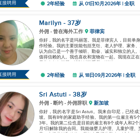
直接聘用
2年经验
从 01日10月2026年 | 全职
Marilyn
- 37
岁
外佣
- 曾在海外工作
菲律宾
你好，我的名字是玛丽莲。我是菲律宾人，目前单身
作经验。我的主要技能包括烹饪、老人护理、家务、
认为自己是一个善于倾听、勤奋、诚实和独立的人。
值得信赖的人。我也喜欢和宠物在一起。我现在正在
果您有任何问题，请随时联系我。谢谢！...
直接聘用
2年经验
从 18日09月2026年 | 全职
Sri Astuti
- 38
岁
外佣
- 断约 - 外佣辞职
新加坡
你好，我的名字是Sri Astuti。我来自印尼，
坡。我有8年的家庭助手经验。我的第一位雇主有5
3年。我的第二位也是目前的雇主有8个成年人和2个孩
月1日解除我的合同。我能做婴儿护理、儿童护理、
导、市场营销和购物。我把自己视为勤奋、诚实、独