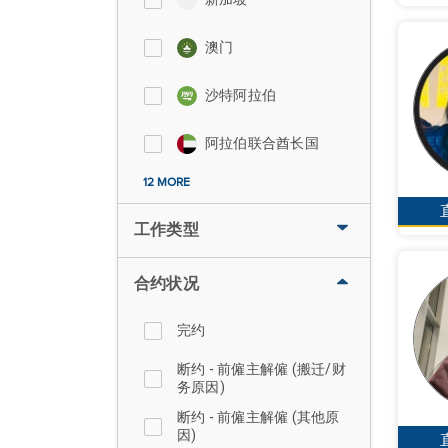
澳门
沙特阿拉伯
阿拉伯联合酋长国
12 MORE
工作类型
合约状况
完约
断约 - 前僱主解僱 (搬迁/财
务原因)
断约 - 前僱主解僱 (其他原
因)