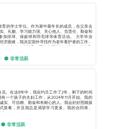
教育的学士学位。作为家中最年长的成员，在父亲去
实、礼貌、学习能力强、关心他人、负责任、勤奋和
排球、保龄球和羽毛球等体育活动。 大学毕业
于经济困难，我决定国外寻找作为老年看护者的工作。
茨海默症的85岁祖母，同时处理清洁、烹饪、购物和
非常活跃
服务员。在这8年中，我在约旦工作了2年，剩下的时间
一个孩子的夫妇工作，从2024年11月开始。我的
诚实、可信赖、勤奋和有耐心的人。我会好好照顾孩
式菜肴，并且我总是渴望学习更多。我的合同将在
。...
非常活跃