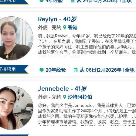
4年经验
从 24日10月2026年 | 全职
Reylyn
- 40
岁
外佣
- 完约
香港
嗨，我是Reylyn，今年40岁。我已经做了20年
了3年。在那之后，我搬到了香港，在这里我花费了
个孩子的夫妇同住，我主要照顾他们的婴儿和幼儿，同
成我的两年合同，希望到时候能找到一个新雇主。我
是愿意学习更多。谢谢！...
直接聘用
20年经验
从 06日12月2026年 | 全职
Jennebele
- 41
岁
外佣
- 完约
沙特阿拉伯
你好。我的名字是Jennebele。我是菲律宾人，
里作为家务助理工作了2年零4个月，和我的雇主一起，
成我的合同。我的主要职责和技能包括婴儿护理、儿
少年护理和市场营销。我勤奋、诚实、独立、善于主
值得信赖。我现在正在寻找新的雇主，希望您能雇用我