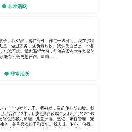
非常活跃
两个孩子。我37岁，曾在海外工作过一段时间。我在沙特
儿童，做过家务，还负责购物。我认为自己是一个很
，忠诚可靠。我也渴望学习，能够在没有太多监督的
能有机会与您合作。谢谢。...
非常活跃
婚，有一个13岁的儿子。我41岁，目前住在新加坡。我
已经合作了2年，负责照顾2位成年人和他们的2个孩
主要技能包括婴儿护理、儿童护理、烹饪、家庭管理、宠
独立，并且喜欢孩子和烹饪。我忠诚、耐心、值得信
在寻找新的雇主，如果你能考虑雇用我，我将不胜感