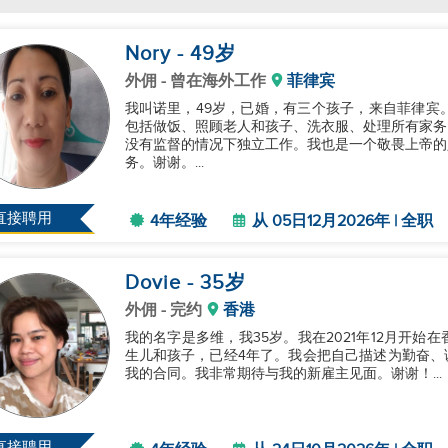
Nory
- 49
岁
外佣
- 曾在海外工作
菲律宾
我叫诺里，49岁，已婚，有三个孩子，来自菲律宾
包括做饭、照顾老人和孩子、洗衣服、处理所有家务
没有监督的情况下独立工作。我也是一个敬畏上帝的
务。谢谢。...
直接聘用
4年经验
从 05日12月2026年 | 全职
Dovie
- 35
岁
外佣
- 完约
香港
我的名字是多维，我35岁。我在2021年12月开
生儿和孩子，已经4年了。我会把自己描述为勤奋、诚
我的合同。我非常期待与我的新雇主见面。谢谢！...
直接聘用