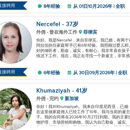
起工作，享受烹饪，我...
直接聘用
8年经验
从 01日10月2026年 | 全职
Nercefel
- 37
岁
外佣
- 曾在海外工作
菲律宾
你好。我是Nercefel，来自菲律宾。我已婚，有
阿拉伯担任家庭帮手已有6年经验。我照顾过婴儿和
好的倾听者，勤奋，诚实，有耐心。我非常喜欢孩子
情况下工作。现在，我正在寻找一个新雇主，非常感谢
直接聘用
6年经验
从 30日09月2026年 | 全职
Khumaziyah
- 41
岁
外佣
- 完约
新加坡
你好！我叫Khumaziyah。我来自印度尼西亚，已
在这里做家庭佣人已经工作了10年。我与当前的雇主
子。我的合同将在2026年10月27日到期。我的
物护理、市场营销和购物。我认为自己勤奋、诚实、
赖，也很喜欢宠物，我有耐心，喜欢小孩，我现在正