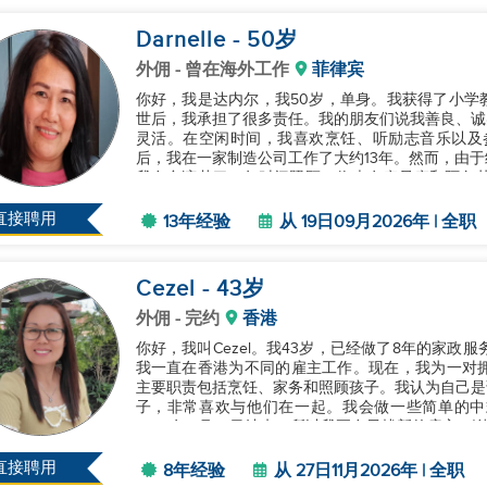
Darnelle
- 50
岁
外佣
- 曾在海外工作
菲律宾
你好，我是达内尔，我50岁，单身。我获得了小学
世后，我承担了很多责任。我的朋友们说我善良、诚
灵活。在空闲时间，我喜欢烹饪、听励志音乐以及参加
后，我在一家制造公司工作了大约13年。然而，由
我在台湾花了13年时间照顾一位患有痴呆症和阿尔
洗衣等家务。我每天的责任包括喂食、洗...
直接聘用
13年经验
从 19日09月2026年 | 全职
Cezel
- 43
岁
外佣
- 完约
香港
你好，我叫Cezel。我43岁，已经做了8年的家政
我一直在香港为不同的雇主工作。现在，我为一对拥有
主要职责包括烹饪、家务和照顾孩子。我认为自己是
子，非常喜欢与他们在一起。我会做一些简单的中
2026年11月27日结束，所以我正在寻找新的雇主。谢谢
直接聘用
8年经验
从 27日11月2026年 | 全职