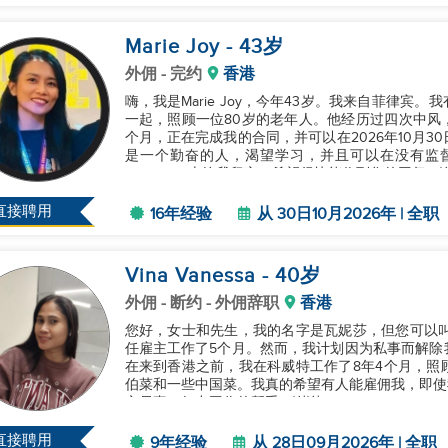
Marie Joy
- 43
岁
外佣
- 完约
香港
嗨，我是Marie Joy，今年43岁。我来自菲律宾
一起，照顾一位80岁的老年人。他经历过四次中风
个月，正在完成我的合同，并可以在2026年10月
是一个勤奋的人，渴望学习，并且可以在没有监
WhatsApp上给我留言。希望很快能收到您的回复。谢谢
直接聘用
16年经验
从 30日10月2026年 | 全职
Vina Vanessa
- 40
岁
外佣
- 断约 - 外佣辞职
香港
您好，女士和先生，我的名字是瓦妮莎，但您可以叫
任雇主工作了5个月。然而，我计划因为私事而解除
在来到香港之前，我在科威特工作了8年4个月，照
伯菜和一些中国菜。我真的希望有人能雇佣我，即使
心尽责、努力工作的帮手。谢谢！...
直接聘用
9年经验
从 28日09月2026年 | 全职