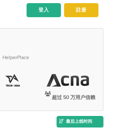
登入
註册
erPlace
超过 50 万用户信赖
最后上线时间