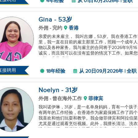
4年经验
从 01日10月2026年 | 全职
Gina
- 53
岁
外佣
- 完约
香港
亲爱的未来雇主， 我叫吉娜，53岁。我在香港工作了18年的家庭帮手，服务过不同的雇主。过去的2年
里，我一直在目前的雇主那里工作，照顾一个成年人
物以及各种家务。我与雇主的合同将于2026年9月
诚实，而且我可以在没有监督的情况下工作。如果您
一切。非常感谢！...
直接聘用
18年经验
从 20日09月2026年 | 全职
Noelyn
- 31
岁
外佣
- 曾在海外工作
菲律宾
我叫诺伊琳，31岁，是一名单身妈妈，育有一个孩
有两年的工作经验，在香港作为家庭保姆工作了四个
我喜欢和他们玩耍和教学。我会做菲律宾和阿拉伯菜
尤其是通过观看烹饪视频。此外，我擅长清洁、洗衣
没有坏习惯。我保证会尊重你的家庭，并忠诚而认真
时间。谢谢！...