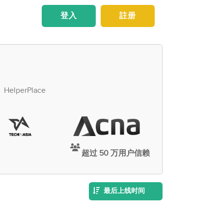
登入
註册
erPlace
超过 50 万用户信赖
最后上线时间