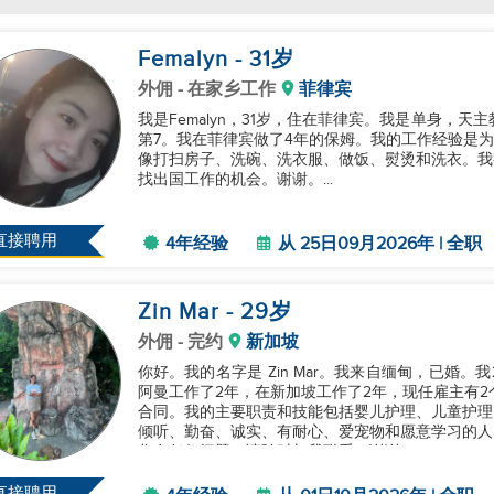
Femalyn
- 31
岁
外佣
- 在家乡工作
菲律宾
我是Femalyn，31岁，住在菲律宾。我是单身，
第7。我在菲律宾做了4年的保姆。我的工作经验是为
像打扫房子、洗碗、洗衣服、做饭、熨烫和洗衣。我
找出国工作的机会。谢谢。...
直接聘用
4年经验
从 25日09月2026年 | 全职
Zin Mar
- 29
岁
外佣
- 完约
新加坡
你好。我的名字是 Zin Mar。我来自缅甸，已婚
阿曼工作了2年，在新加坡工作了2年，现任雇主有2个
合同。我的主要职责和技能包括婴儿护理、儿童护理
倾听、勤奋、诚实、有耐心、爱宠物和愿意学习的人
您有任何问题，请随时与我联系。谢谢。...
直接聘用