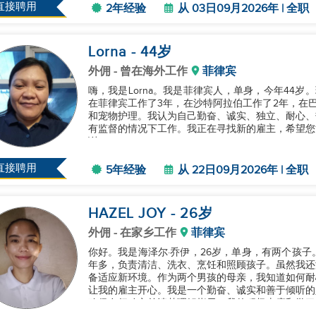
直接聘用
2年经验
从 03日09月2026年 | 全职
Lorna
- 44
岁
外佣
- 曾在海外工作
菲律宾
嗨，我是Lorna。我是菲律宾人，单身，今年44
在菲律宾工作了3年，在沙特阿拉伯工作了2年，在
和宠物护理。我认为自己勤奋、诚实、独立、耐心、
有监督的情况下工作。我正在寻找新的雇主，希望您
谢！...
直接聘用
5年经验
从 22日09月2026年 | 全职
HAZEL JOY
- 26
岁
外佣
- 在家乡工作
菲律宾
你好。我是海泽尔·乔伊，26岁，单身，有两个孩
年多，负责清洁、洗衣、烹饪和照顾孩子。虽然我还
备适应新环境。作为两个男孩的母亲，我知道如何耐
让我的雇主开心。我是一个勤奋、诚实和善于倾听的
确保在行动之前清楚理解指示。我的积极态度和学习