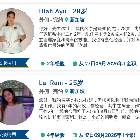
Diah Ayu
- 28
岁
外佣
- 完约
新加坡
你好，先生/女士。我的名字是迪亚·阿尤，28岁，
任家庭帮手已工作2年，现任雇主为2名成人和2名儿童
立管理家庭和洗车的技能。我也有烹饪经验，并对照
庭提供最好的照顾。谢谢。...
直接聘用
2年经验
从 27日09月2026年 | 全职
Lal Ram
- 25
岁
外佣
- 完约
新加坡
您好，我的名字是拉尔·拉姆，但您可以称呼我为瑞
坡工作。我有4年的家政工作经验，其中在阿曼工作
工作2年，我的合同将于2026年9月17日到期。
物照护和市场营销。我是一个好的倾听者，勤奋、诚
我在寻找新的雇主，希望您能考虑雇用我。如果您有任
直接聘用
4年经验
从 17日09月2026年 | 全职