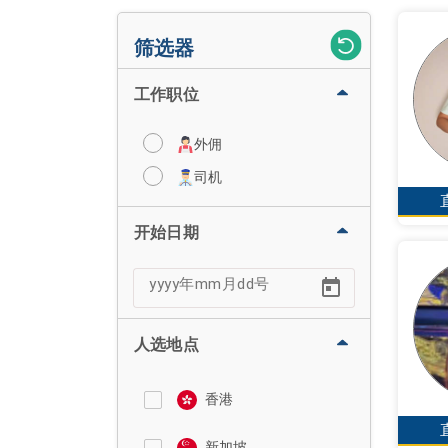
筛选器
工作职位
外佣
司机
开始日期
人选地点
香港
新加坡