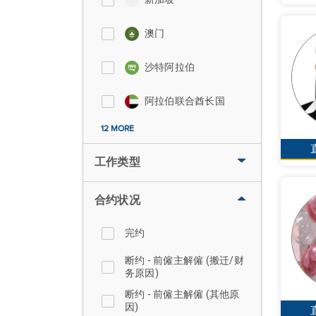
澳门
沙特阿拉伯
阿拉伯联合酋长国
12 MORE
工作类型
合约状况
完约
断约 - 前僱主解僱 (搬迁/财
务原因)
断约 - 前僱主解僱 (其他原
因)