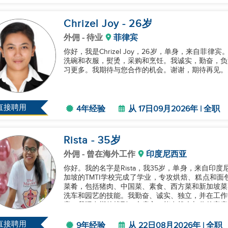
Chrizel Joy
- 26
岁
外佣
- 待业
菲律宾
你好，我是Chrizel Joy，26岁，单身，来自
洗碗和衣服，熨烫，采购和烹饪。我诚实，勤奋，负
习更多。我期待与您合作的机会。谢谢，期待再见。..
直接聘用
4年经验
从 17日09月2026年 | 全职
Rista
- 35
岁
外佣
- 曾在海外工作
印度尼西亚
你好。我的名字是Rista，我35岁，单身，来自印
加坡的TMTI学校完成了学业，专攻烘焙、糕点和
菜肴，包括猪肉、中国菜、素食、西方菜和新加坡菜
洗车和园艺的技能。我勤奋、诚实、独立，并在工作
童。我现在期待找到一个雇主。能有机会与你的家庭一
直接聘用
9年经验
从 22日08月2026年 | 全职