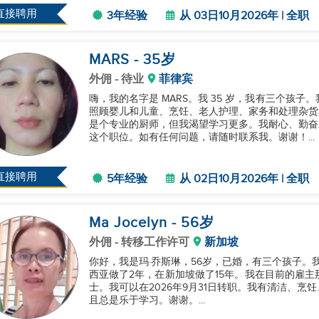
为按摩 therapist 和接待员的...
直接聘用
3年经验
从 03日10月2026年 | 全职
MARS
- 35
岁
外佣
- 待业
菲律宾
嗨，我的名字是 MARS。我 35 岁，我有三个孩子
照顾婴儿和儿童、烹饪、老人护理、家务和处理杂货
是个专业的厨师，但我渴望学习更多。我耐心、勤奋
这个职位。如有任何问题，请随时联系我。谢谢！...
直接聘用
5年经验
从 02日10月2026年 | 全职
Ma Jocelyn
- 56
岁
外佣
- 转移工作许可
新加坡
你好，我是玛·乔斯琳，56岁，已婚，有三个孩子。
西亚做了2年，在新加坡做了15年。我在目前的雇主
士。我可以在2026年9月31日转职。我有清洁、
且总是乐于学习。谢谢。...