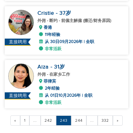
Cristie
- 37
岁
外佣
- 断约 - 前僱主解僱 (搬迁/财务原因)
香港
11年经验
从 30日09月2026年 | 全职
直接聘用
非常活跃
Aiza
- 31
岁
外佣
- 在家乡工作
菲律宾
2年经验
从 01日10月2026年 | 全职
直接聘用
非常活跃
«
1
...
242
243
244
...
332
»