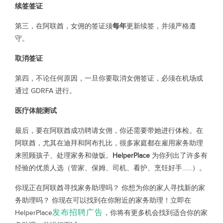
续签签证
第三，在阿联酋，女佣的签证须
每年
更新续签，并须严格遵
守。
取消签证
第四，不论任何原因，一旦你要取消女佣签证，必须在机场或
通过 GDRFA 进行。
医疗体能测试
最后，要在阿联酋成功聘请女佣，你还需要带她进行体检。在
阿联酋，尤其在迪拜和阿布扎比，很多家庭都在雇用家务助理
来照顾孩子、处理家务和做饭。
HelperPlace
为你列出了许多有
经验的优质人选（管家、保姆、司机、看护、烹饪好手……）。
你现正在阿联酋寻找家务助理吗？ 你想为你的家人寻找新的家
务助理吗？ 你现在可以找到在你附近的家务助理！立即在
发布招聘广告
HelperPlace
，你将有更多机会找到适合你的家