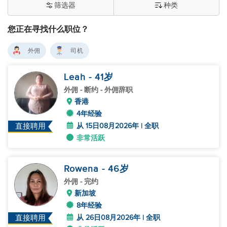
筛选器
种类
您正在寻找什么职位？
外佣
司机
Leah
- 41
岁
外佣
- 断约 - 外佣辞职
香港
4年经验
从 15日08月2026年 | 全职
直接聘用
非常活跃
Rowena
- 46
岁
外佣
- 完约
新加坡
8年经验
从 26日08月2026年 | 全职
直接聘用