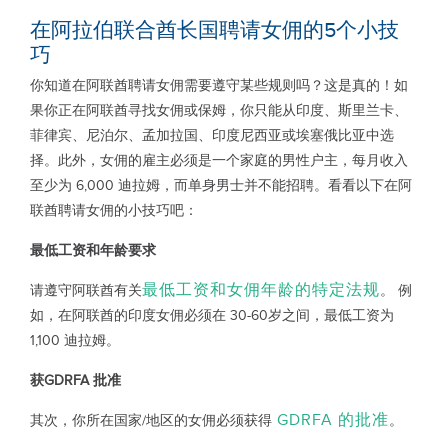
在阿拉伯联合酋长国聘请女佣的5个小技
巧
你知道在阿联酋聘请女佣需要遵守某些规则吗？这是真的！如
果你正在阿联酋寻找女佣或保姆，你只能从印度、斯里兰卡、
菲律宾、尼泊尔、孟加拉国、印度尼西亚或埃塞俄比亚中选
择。此外，女佣的雇主必须是一个家庭的男性户主，每月收入
至少为 6,000 迪拉姆，而单身男士并不能招聘。看看以下在阿
联酋聘请女佣的小技巧吧：
最低工资和年龄要求
最低工资和女佣年龄的特定法规
请遵守阿联酋有关
。 例
如，在阿联酋的印度女佣必须在 30-60岁之间，最低工资为
1,100 迪拉姆。
获
GDRFA
批准
GDRFA 的批准
其次，你所在国家/地区的女佣必须获得
。