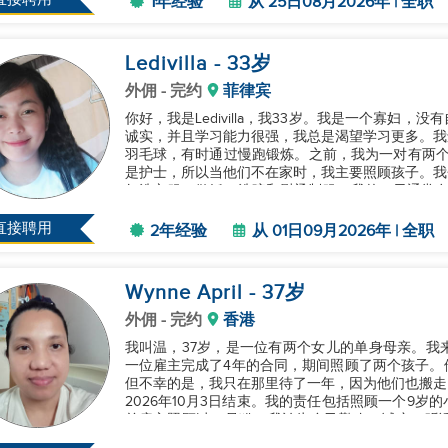
1年经验
从 25日08月2026年 | 全职
Ledivilla
- 33
岁
外佣
- 完约
菲律宾
你好，我是Ledivilla，我33岁。我是一个寡妇
诚实，并且学习能力很强，我总是渴望学习更多。我
羽毛球，有时通过慢跑锻炼。之前，我为一对有两个
是护士，所以当他们不在家时，我主要照顾孩子。我
如洗衣服、做饭、洗碗和熨烫制服。我的一天通常在
上9点，甚至11点，如果他...
直接聘用
2年经验
从 01日09月2026年 | 全职
Wynne April
- 37
岁
外佣
- 完约
香港
我叫温，37岁，是一位有两个女儿的单身母亲。我
一位雇主完成了4年的合同，期间照顾了两个孩子。
但不幸的是，我只在那里待了一年，因为他们也搬走
2026年10月3日结束。我的责任包括照顾一个9
前雇主照顾过一只猫。我认为自己勤奋、诚实、听
谢！...