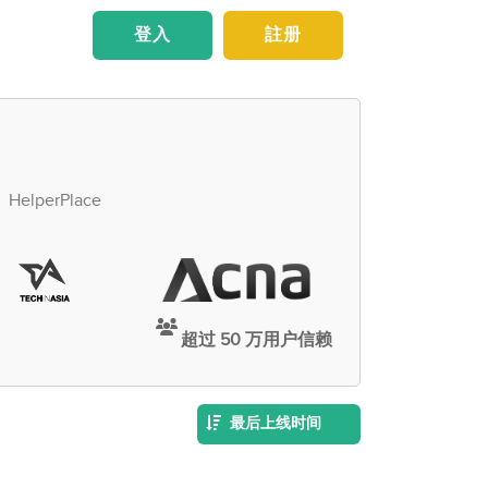
登入
註册
erPlace
超过 50 万用户信赖
最后上线时间