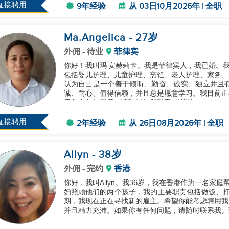
直接聘用
9年经验
从 03日10月2026年 | 全职
Ma.Angelica
- 27
岁
外佣
- 待业
菲律宾
你好！我叫玛·安赫莉卡。我是菲律宾人，我已婚。我
包括婴儿护理、儿童护理、烹饪、老人护理、家务、
认为自己是一个善于倾听、勤奋、诚实、独立并且
诚、耐心、值得信赖，并且总是愿意学习。我目前正
果您有任何问题，请随时与我联系。谢谢！...
直接聘用
2年经验
从 26日08月2026年 | 全职
Allyn
- 38
岁
外佣
- 完约
香港
你好，我叫Allyn。我36岁，我在香港作为一名家
妇照顾他们的两个孩子，我的主要职责包括做饭、打理
期，我现在正在寻找新的雇主。希望你能考虑聘用我
并且精力充沛。如果你有任何问题，请随时联系我。谢谢