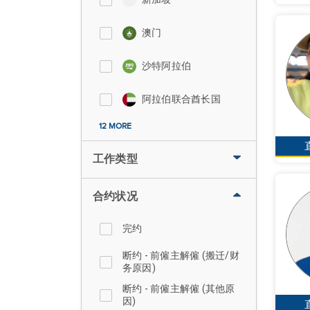
澳门
沙特阿拉伯
阿拉伯联合酋长国
12 MORE
工作类型
合约状况
完约
断约 - 前僱主解僱 (搬迁/财
务原因)
断约 - 前僱主解僱 (其他原
因)