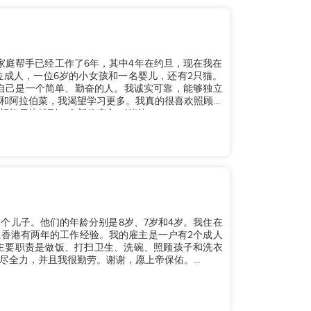
作为家庭帮手已经工作了6年，其中4年在约旦，现在我在
位成人，一位6岁的小女孩和一名婴儿，还有2只猫。
认为自己是一个简单、勤奋的人。我诚实可靠，能够独立
和阿拉伯菜，我渴望学习更多。我真的很喜欢照顾孩
能尽快找到一个新的雇主。谢谢！...
儿和2个儿子。他们的年龄分别是8岁、7岁和4岁。我住在
香港有两年的工作经验。我的雇主是一户有2个成人
的主要职责是做饭、打扫卫生、洗碗、照顾孩子和洗衣
全力，并且我很勤劳。谢谢，愿上帝保佑。...