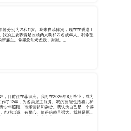
龄分别为21和11岁。我来自菲律宾，现在在香港工
佣工，我的主要职责是照顾两只狗和四名成年人。我希望
的新雇主。希望您能考虑我，谢谢。...
妇，目前住在菲律宾。我将在2026年8月毕业，成为
工作了12年，为各类雇主服务。我的技能包括婴儿护
青少年照顾、市场营销和杂货。我认为自己是一个善
，也很忠诚、有耐心、值得信赖且强大。我总是愿意
找新的雇主，希望你能考虑我。如果你有任何问题，