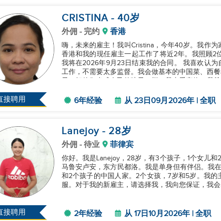
CRISTINA
- 40
岁
外佣
- 完约
香港
嗨，未来的雇主！我叫Cristina，今年40岁。我
香港和我的现任雇主一起工作了将近2年。我照顾2
我将在2026年9月23日结束我的合同。 我喜欢
工作，不需要太多监督。我会做基本的中国菜、西餐
子，把他们当成自己的孩子一样。我也爱宠物。我希望
直接聘用
6年经验
从 23日09月2026年 | 全职
Lanejoy
- 28
岁
外佣
- 待业
菲律宾
你好。我是Lanejoy，28岁，有3个孩子，1个女
马鲁安卢安，东方民都洛。我是单身但有伴侣。我在
和2个孩子的中国人家。2个女孩，7岁和5岁。我
服。对于我的新雇主，请选择我，我向您保证，我会尽
直接聘用
2年经验
从 17日10月2026年 | 全职