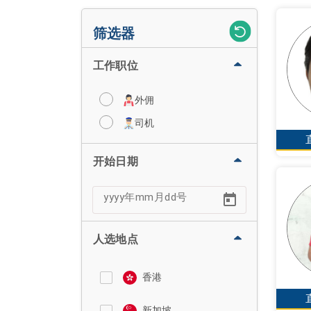
筛选器
工作职位
外佣
司机
开始日期
人选地点
香港
新加坡