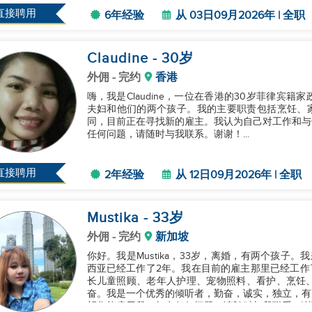
直接聘用
6年经验
从 03日09月2026年 | 全职
Claudine
- 30
岁
外佣
- 完约
香港
嗨，我是Claudine，一位在香港的30岁菲律宾
夫妇和他们的两个孩子。我的主要职责包括烹饪、家务
同，目前正在寻找新的雇主。我认为自己对工作和与
任何问题，请随时与我联系。谢谢！...
直接聘用
2年经验
从 12日09月2026年 | 全职
Mustika
- 33
岁
外佣
- 完约
新加坡
你好。我是Mustika，33岁，离婚，有两个孩子
西亚已经工作了2年。我在目前的雇主那里已经工作了4
长儿童照顾、老年人护理、宠物照料、看护、烹饪
奋。我是一个优秀的倾听者，勤奋，诚实，独立，有
望您能雇用我。如有任何问题，请随时与我联系。谢谢。