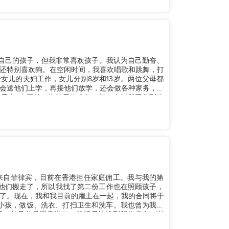
，没有自己的孩子，但我非常喜欢孩子。我认为自己勤奋、
还特别喜欢狗。在空闲时间，我喜欢唱歌和跳舞，打
女儿的夫妇工作，女儿分别8岁和13岁。两位父母都
会送他们上学，再接他们放学，还会做各种家务，比
早上4点开始，为孩子们准备一切，有时我工作到晚
来自菲律宾，目前在香港担任家庭佣工。我与我的第
他们搬走了，所以我找了第二份工作也在照顾孩子，
了。现在，我和我目前的雇主在一起，我的合同将于
岁的小孩，做饭、洗衣、打扫卫生和洗车。我也曾为我的
话，并且总是愿意学习。希望尽快找到新的雇主。谢