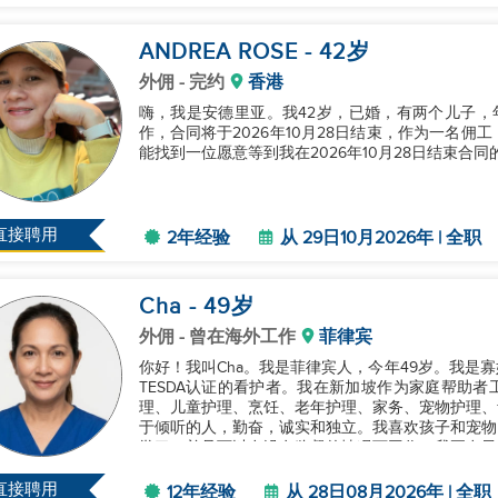
ANDREA ROSE
- 42
岁
外佣
- 完约
香港
嗨，我是安德里亚。我42岁，已婚，有两个儿子，年
作，合同将于2026年10月28日结束，作为一名
能找到一位愿意等到我在2026年10月28日结束合同
直接聘用
2年经验
从 29日10月2026年 | 全职
Cha
- 49
岁
外佣
- 曾在海外工作
菲律宾
你好！我叫Cha。我是菲律宾人，今年49岁。我是寡
TESDA认证的看护者。我在新加坡作为家庭帮助者
理、儿童护理、烹饪、老年护理、家务、宠物护理、
于倾听的人，勤奋，诚实和独立。我喜欢孩子和宠物
学习，并且可以在没有监督的情况下工作。我正在寻
请随时与我联系。谢谢！...
直接聘用
12年经验
从 28日08月2026年 | 全职