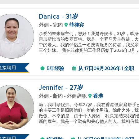
Danica
- 31
岁
外佣
- 完约
菲律宾
亲爱的未来雇主们，您好！我是丹妮卡，31岁，单
雷加斯比市的奥罗西特。我是一个罗马天主教徒，大
中的老大。我的伴侣是一名按需服务的侍者，我父亲
三个姐妹。 我在菲律宾的工作经历始于2026年3月，直到2021年3月。在那段时间里，我照顾了一个五口
之家，包括两对老年夫妇、一名成年人、一名儿童和一名婴儿。 我的第二份工作是从20
年11月，我为一...
直接聘用
5年经验
从 17日09月2026年 | 全职
Jennifer
- 27
岁
外佣
- 断约 - 外佣辞职
香港
嗨，我叫珍妮弗。今年27岁，我在香港做家庭帮手
的主要工作是照顾他们一岁的小男孩。除此之外，我
做饭。不幸的是，由于个人原因，我决定结束我的合同
新的雇主。我是一个勤奋和关心他人的人。我相信我
是在照顾婴儿方面。我准备好承担这个新角色十年，
立即开始。谢谢你考虑我的申请。上帝保...
直接聘用