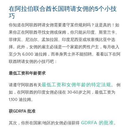
在阿拉伯联合酋长国聘请女佣的5个小技
巧
你知道在阿联酋聘请女佣需要遵守某些规则吗？这是真的！如
果你正在阿联酋寻找女佣或保姆，你只能从印度、斯里兰卡、
菲律宾、尼泊尔、孟加拉国、印度尼西亚或埃塞俄比亚中选
择。此外，女佣的雇主必须是一个家庭的男性户主，每月收入
至少为 6,000 迪拉姆，而单身男士并不能招聘。看看以下在阿
联酋聘请女佣的小技巧吧：
最低工资和年龄要求
最低工资和女佣年龄的特定法规
请遵守阿联酋有关
。 例
如，在阿联酋的印度女佣必须在 30-60岁之间，最低工资为
1,100 迪拉姆。
获
GDRFA
批准
GDRFA 的批准
其次，你所在国家/地区的女佣必须获得
。