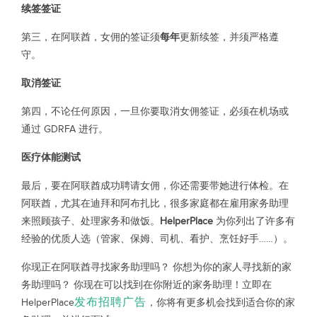
续签签证
第三，在阿联酋，女佣的签证须
每年
更新续签，并须严格遵
守。
取消签证
第四，不论任何原因，一旦你要取消女佣签证，必须在机场或
通过 GDRFA 进行。
医疗体能测试
最后，要在阿联酋成功聘请女佣，你还需要带她进行体检。在
阿联酋，尤其在迪拜和阿布扎比，很多家庭都在雇用家务助理
来照顾孩子、处理家务和做饭。
HelperPlace
为你列出了许多有
经验的优质人选（管家、保姆、司机、看护、烹饪好手……）。
你现正在阿联酋寻找家务助理吗？ 你想为你的家人寻找新的家
务助理吗？ 你现在可以找到在你附近的家务助理！立即在
发布招聘广告
HelperPlace
，你将有更多机会找到适合你的家