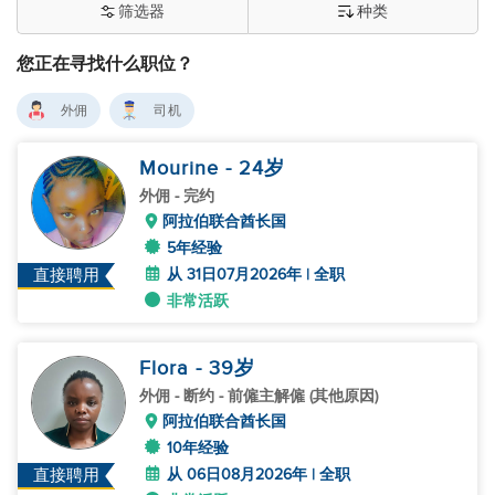
筛选器
种类
您正在寻找什么职位？
外佣
司机
Mourine
- 24
岁
外佣
- 完约
阿拉伯联合酋长国
5年经验
从 31日07月2026年 | 全职
直接聘用
非常活跃
Flora
- 39
岁
外佣
- 断约 - 前僱主解僱 (其他原因)
阿拉伯联合酋长国
10年经验
从 06日08月2026年 | 全职
直接聘用