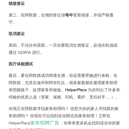
续签签证
第三，在阿联酋，女佣的签证须
每年
更新续签，并须严格遵
守。
取消签证
第四，不论任何原因，一旦你要取消女佣签证，必须在机场或
通过 GDRFA 进行。
医疗体能测试
最后，要在阿联酋成功聘请女佣，你还需要带她进行体检。在
阿联酋，尤其在迪拜和阿布扎比，很多家庭都在雇用家务助理
来照顾孩子、处理家务和做饭。
HelperPlace
为你列出了许多有
经验的优质人选（管家、保姆、司机、看护、烹饪好手……）。
你现正在阿联酋寻找家务助理吗？ 你想为你的家人寻找新的家
务助理吗？ 你现在可以找到在你附近的家务助理！立即在
发布招聘广告
HelperPlace
，你将有更多机会找到适合你的家