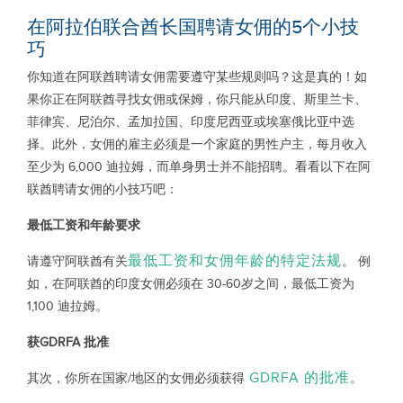
在阿拉伯联合酋长国聘请女佣的5个小技
巧
你知道在阿联酋聘请女佣需要遵守某些规则吗？这是真的！如
果你正在阿联酋寻找女佣或保姆，你只能从印度、斯里兰卡、
菲律宾、尼泊尔、孟加拉国、印度尼西亚或埃塞俄比亚中选
择。此外，女佣的雇主必须是一个家庭的男性户主，每月收入
至少为 6,000 迪拉姆，而单身男士并不能招聘。看看以下在阿
联酋聘请女佣的小技巧吧：
最低工资和年龄要求
最低工资和女佣年龄的特定法规
请遵守阿联酋有关
。 例
如，在阿联酋的印度女佣必须在 30-60岁之间，最低工资为
1,100 迪拉姆。
获
GDRFA
批准
GDRFA 的批准
其次，你所在国家/地区的女佣必须获得
。