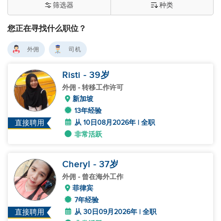
筛选器
种类
您正在寻找什么职位？
外佣
司机
Risti
- 39
岁
外佣
- 转移工作许可
新加坡
13年经验
从 10日08月2026年 | 全职
直接聘用
非常活跃
Cheryl
- 37
岁
外佣
- 曾在海外工作
菲律宾
7年经验
从 30日09月2026年 | 全职
直接聘用