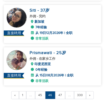
Siti
- 37
岁
外佣
- 完约
新加坡
7年经验
从 19日12月2026年 | 全职
直接聘用
非常活跃
Prismawati
- 25
岁
外佣
- 在家乡工作
印度尼西亚
0年经验
从 15日08月2026年 | 全职
直接聘用
非常活跃
«
1
...
45
46
47
...
330
»