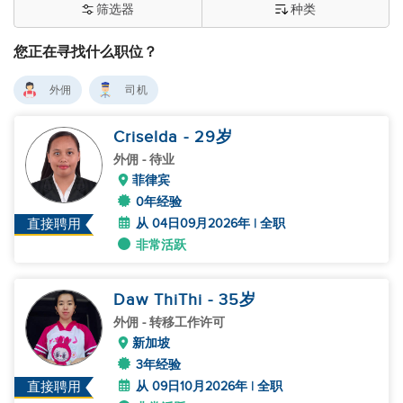
筛选器
种类
您正在寻找什么职位？
外佣
司机
Criselda
- 29
岁
外佣
- 待业
菲律宾
0年经验
从 04日09月2026年 | 全职
直接聘用
非常活跃
Daw ThiThi
- 35
岁
外佣
- 转移工作许可
新加坡
3年经验
从 09日10月2026年 | 全职
直接聘用