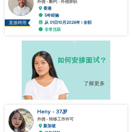
外佣
- 断约 - 外佣辞职
香港
5年经验
从 01日10月2026年 | 全职
直接聘用
非常活跃
Heny
- 37
岁
外佣
- 转移工作许可
新加坡