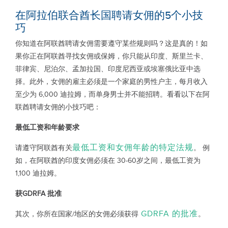
在阿拉伯联合酋长国聘请女佣的5个小技
巧
你知道在阿联酋聘请女佣需要遵守某些规则吗？这是真的！如
果你正在阿联酋寻找女佣或保姆，你只能从印度、斯里兰卡、
菲律宾、尼泊尔、孟加拉国、印度尼西亚或埃塞俄比亚中选
择。此外，女佣的雇主必须是一个家庭的男性户主，每月收入
至少为 6,000 迪拉姆，而单身男士并不能招聘。看看以下在阿
联酋聘请女佣的小技巧吧：
最低工资和年龄要求
最低工资和女佣年龄的特定法规
请遵守阿联酋有关
。 例
如，在阿联酋的印度女佣必须在 30-60岁之间，最低工资为
1,100 迪拉姆。
获
GDRFA
批准
GDRFA 的批准
其次，你所在国家/地区的女佣必须获得
。