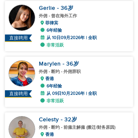
Gerlie
- 36
岁
外佣
- 曾在海外工作
菲律宾
6年经验
从 10日09月2026年 | 全职
直接聘用
非常活跃
Marylen
- 36
岁
外佣
- 断约 - 外佣辞职
香港
6年经验
从 09日10月2026年 | 全职
直接聘用
非常活跃
Celesty
- 32
岁
外佣
- 断约 - 前僱主解僱 (搬迁/财务原因)
香港