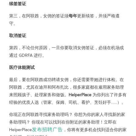
续签签证
第三，在阿联酋，女佣的签证须
每年
更新续签，并须严格遵
守。
取消签证
第四，不论任何原因，一旦你要取消女佣签证，必须在机场或
通过 GDRFA 进行。
医疗体能测试
最后，要在阿联酋成功聘请女佣，你还需要带她进行体检。在
阿联酋，尤其在迪拜和阿布扎比，很多家庭都在雇用家务助理
来照顾孩子、处理家务和做饭。
HelperPlace
为你列出了许多有
经验的优质人选（管家、保姆、司机、看护、烹饪好手……）。
你现正在阿联酋寻找家务助理吗？ 你想为你的家人寻找新的家
务助理吗？ 你现在可以找到在你附近的家务助理！立即在
发布招聘广告
HelperPlace
，你将有更多机会找到适合你的家