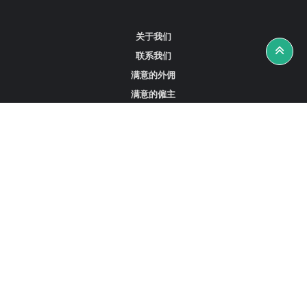
关于我们
联系我们
满意的外佣
满意的僱主
攻略资讯
工作招聘
寻找外佣、女佣或司机
寻找外佣中介
寻找香港外佣
新加坡可用的家庭佣工
阿联酋迪拜的全职女佣
在沙特阿拉伯招聘家庭佣工