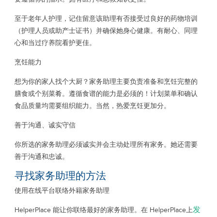
至于老年人护理，记住留意该助理有否接受过良好的药物培训
（护理人员或助产士证书）并确保她身心健康。有耐心、同理
心和当过疗养院看护更佳。
烹饪能力
想为你的家人找个大厨？家务助理主要负责准备和烹饪完整的
膳食或个别菜肴。遵循食谱的能力是必须的！计划菜单和确认
食品质量均需要组织能力。当然，热爱烹饪更加分。
善于沟通、诚实守信
你所选的家务助理必须诚实并会主动处理所有家务。她还需要
善于沟通和忠诚。
寻找家务助理的方法
使用在线平台联络外籍家务助理
发
HelperPlace 能让你联络最好的家务助理。在 HelperPlace上