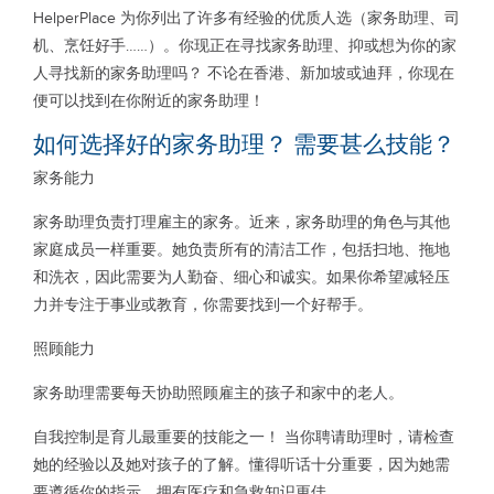
HelperPlace 为你列出了许多有经验的优质人选（家务助理、司
机、烹饪好手……）。你现正在寻找家务助理、抑或想为你的家
人寻找新的家务助理吗？ 不论在香港、新加坡或迪拜，你现在
便可以找到在你附近的家务助理！
如何选择好的家务助理？ 需要甚么技能？
家务能力
家务助理负责打理雇主的家务。近来，家务助理的角色与其他
家庭成员一样重要。她负责所有的清洁工作，包括扫地、拖地
和洗衣，因此需要为人勤奋、细心和诚实。如果你希望减轻压
力并专注于事业或教育，你需要找到一个好帮手。
照顾能力
家务助理需要每天协助照顾雇主的孩子和家中的老人。
自我控制是育儿最重要的技能之一！ 当你聘请助理时，请检查
她的经验以及她对孩子的了解。懂得听话十分重要，因为她需
要遵循你的指示。拥有医疗和急救知识更佳。