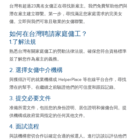
台灣有超過23萬名女傭正在尋找新雇主。我們免費幫助他們與
潛在雇主建立聯繫。第一步，尋找滿足您家庭需求的完美女
傭。立即與我們可靠且敬業的女傭聯繫。
如何在台灣聘請家庭傭工？
1.了解法規
熟悉台灣有關家庭傭工的勞動法律法規。確保您符合資格標準
並了解您作為雇主的義務。
2. 選擇女傭中介機構
與獲得許可的就業機構或 HelperPlace 等在線平台合作，尋找
潛在的幫手。在繼續之前驗證他們的可信度和跟踪記錄。
3. 提交必要文件
准備所需文件，包括您的身份證明、居住證明和僱傭合同。提
供機構或政府當局指定的任何其他文件。
4. 面試流程
與該機構密切合作以確定合適的候選人。進行訪談以評估他們