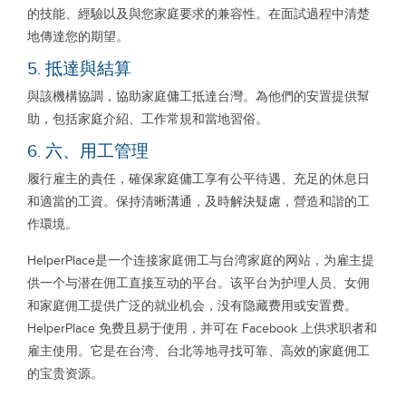
的技能、經驗以及與您家庭要求的兼容性。在面試過程中清楚
地傳達您的期望。
5. 抵達與結算
與該機構協調，協助家庭傭工抵達台灣。為他們的安置提供幫
助，包括家庭介紹、工作常規和當地習俗。
6. 六、用工管理
履行雇主的責任，確保家庭傭工享有公平待遇、充足的休息日
和適當的工資。保持清晰溝通，及時解決疑慮，營造和諧的工
作環境。
HelperPlace是一个连接家庭佣工与台湾家庭的网站，为雇主提
供一个与潜在佣工直接互动的平台。该平台为护理人员、女佣
和家庭佣工提供广泛的就业机会，没有隐藏费用或安置费。
HelperPlace 免费且易于使用，并可在 Facebook 上供求职者和
雇主使用。它是在台湾、台北等地寻找可靠、高效的家庭佣工
的宝贵资源。