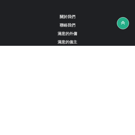
關於我們
聯絡我們
滿意的外傭
滿意的僱主
攻略資訊
工作招聘
尋找外傭、女傭或司機
尋找外傭中介
尋找香港外傭
新加坡可用的家庭傭工
阿聯酋杜拜的全職女傭
在沙特阿拉伯招聘家庭傭工