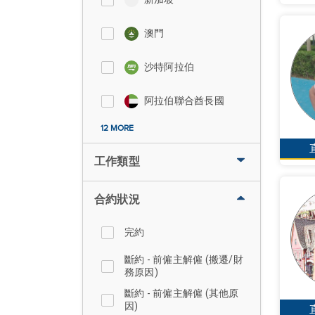
澳門
沙特阿拉伯
阿拉伯聯合酋長國
12 MORE
工作類型
合約狀況
完約
斷約 - 前僱主解僱 (搬遷/財
務原因)
斷約 - 前僱主解僱 (其他原
因)