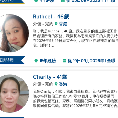
4年經驗
從 05日09月2026年 | 全職
Ruthcel
- 46
歲
外傭
- 完約
香港
嗨，我是Ruthcel，46歲。我在目前的雇主那裡
己處理所有的家務。我擅長為患有癡呆症的人提供特
在2026年9月19日結束合同，現在正在尋找新的
我。謝謝！...
直接聘用
15年經驗
從 19日09月2026年 | 全職
Charity
- 41
歲
外傭
- 完約
香港
我係Charity，41歲，我來自菲律賓。我已經在家
喺沙特阿拉伯工作咗10年零10個月，仲有喺香港同
的職責包括烹飪、家務、照顧嬰兒同小朋友、寵物護
勤奮同值得信賴。我將於2026年12月5日完成我的