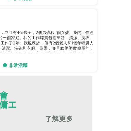
分居，並且有4個孩子，2個男孩和2個女孩。我的工作經
於一個家庭。我的工作職責包括烹飪、清潔、洗衣、
工作了2年。我服務於一個有2個老人和1個年輕男人
、清潔、洗碗和衣服、熨燙，並且給婆婆做簡單的按
希望你能選擇我作為你們家庭的新成員，因為我勤奮、可
非常活躍