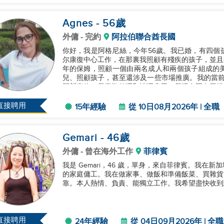
Agnes
- 56
歲
外傭
- 完約
阿拉伯聯合酋長國
你好，我是阿格尼絲，今年56歲。我已婚，有四個
尔康復中心工作，在那裏我照顧有殘疾的孩子，並且
年的保姆，照顧一個由兩名成人和兩個孩子組成的
兒、照顧孩子，甚至還涉及一些市場推廣。我的當前合
習新事物，我喜歡整理和清理房屋。我現在正在尋找新
直接聘用
15年經驗
從 10日08月2026年 | 全職
Gemari
- 46
歲
外傭
- 曾在海外工作
菲律賓
我是 Gemari，46 歲，單身，來自菲律賓。我在新
的家庭傭工。我在做家事、做飯和準備飯菜、買雜貨
靠。本人熱情、負責、能獨立工作。我希望盡快收到您
直接聘用
24年經驗
從 04日09月2026年 | 全職