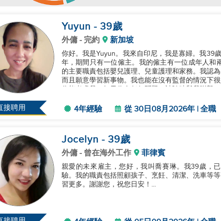
Yuyun
- 39
歲
外傭
- 完約
新加坡
你好。我是Yuyun。我來自印尼，我是寡婦。我3
年，期間只有一位僱主。我的僱主有一位成年人和兩個
的主要職責包括嬰兒護理、兒童護理和家務。我認為
而且願意學習新事物。我也能在沒有監督的情況下很
你能考慮我。如果你有任何問題，請隨時與我聯繫。謝謝
直接聘用
4年經驗
從 30日08月2026年 | 全職
Jocelyn
- 39
歲
外傭
- 曾在海外工作
菲律賓
親愛的未來雇主，您好，我叫喬賽琳。我39歲，
驗。我的職責包括照顧孩子、烹飪、清潔、洗車等等
習更多。謝謝您，祝您日安！...
直接聘用