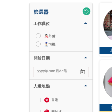
篩選器
工作職位
外傭
司機
開始日期
人選地點
香港
新加坡