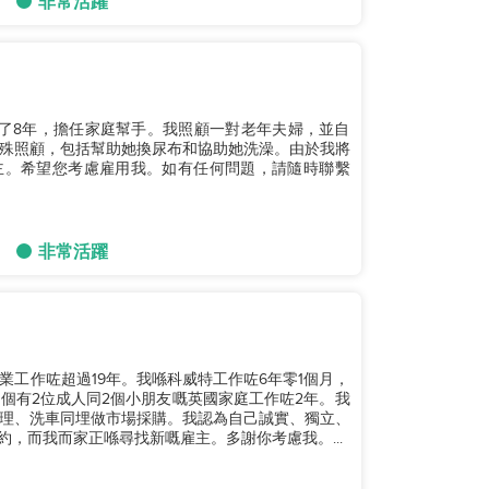
非常活躍
工作了8年，擔任家庭幫手。我照顧一對老年夫婦，並自
殊照顧，包括幫助她換尿布和協助她洗澡。由於我將
雇主。希望您考慮雇用我。如有任何問題，請隨時聯繫
非常活躍
政行業工作咗超過19年。我喺科威特工作咗6年零1個月，
一個有2位成人同2個小朋友嘅英國家庭工作咗2年。我
理、洗車同埋做市場採購。我認為自己誠實、獨立、
合約，而我而家正喺尋找新嘅雇主。多謝你考慮我。...