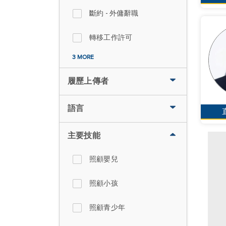
斷約 - 外傭辭職
轉移工作許可
3 MORE
履歷上傳者
語言
主要技能
照顧嬰兒
照顧小孩
照顧青少年