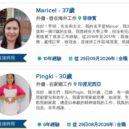
Maricel
- 37
歲
外傭
- 曾在海外工作
菲律賓
你好！早唞，先生和太太。我的名字是Maricel，
孩和一個17歲的女孩。我曾經在大學上學，但沒有完成學位
賓積累了很多工作經驗。從2016年至2017年，
務，處理訂單，收現金，並保持工作區域清潔。然後，
其中包括兩個孩子，一個12歲的女孩和一個13歲的男
直接聘用
10年經驗
從 29日09月2026年 | 全職
Pingki
- 30
歲
外傭
- 在家鄉工作
印度尼西亞
你好，僱主們，我叫Pingki。我30歲，已婚，有
照顧嬰兒和老年人。我還管理家庭琐事，如清潔、烹
歡照顧家庭，總是以奉獻的精神做我的工作。我真的
信息。非常感謝。...
直接聘用
6年經驗
從 29日08月2026年 | 全職