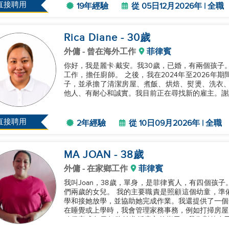
直接聘用
19年經驗
從 05日12月2026年 | 全職
Rica Diane
- 30
歲
外傭
- 曾在海外工作
菲律賓
你好，我是麗卡·戴安。我30歲，已婚，有兩個孩子。
工作，擔任廚師。 之後，我在2024年至2026
子，並承擔了清潔房屋、煮飯、烘焙、熨燙、洗衣、
他人、有耐心和誠實。我目前正在尋找新的雇主。謝謝
直接聘用
2年經驗
從 10日09月2026年 | 全職
MA JOAN
- 38
歲
外傭
- 在家鄉工作
菲律賓
我叫Joan，38歲，單身，是菲律賓人，有四個孩
們兩歲的女兒。 我的主要職責是照顧這個幼童，準備營養餐，幫助她在用餐時，洗澡，穿衣服，送她上
學和接她放學，並協助她完成作業。我還提供了一個
在睡覺或上學時，我會管理家務事務，例如打掃房屋
確保完成每日任務並遵循雇主的指示。我像對待自