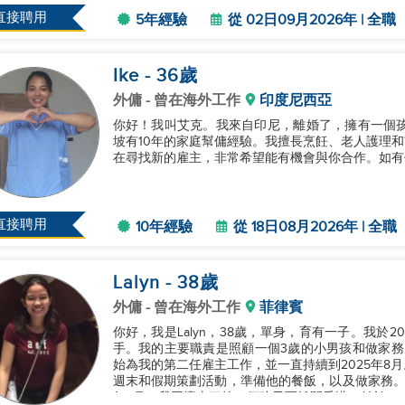
實、開朗、勤奮，並且能在較少的監督下...
直接聘用
5年經驗
從 02日09月2026年 | 全職
Ike
- 36
歲
外傭
- 曾在海外工作
印度尼西亞
你好！我叫艾克。我來自印尼，離婚了，擁有一個孩
坡有10年的家庭幫傭經驗。我擅長烹飪、老人護理
在尋找新的雇主，非常希望能有機會與你合作。如有任
直接聘用
10年經驗
從 18日08月2026年 | 全職
Lalyn
- 38
歲
外傭
- 曾在海外工作
菲律賓
你好，我是Lalyn，38歲，單身，育有一子。我於
手。我的主要職責是照顧一個3歲的小男孩和做家務，我完成了我的2年
始為我的第二任雇主工作，並一直持續到2025年8
週末和假期策劃活動，準備他的餐飯，以及做家務。由於
年8月，我因懷上了第一個孩子而離開香港，並於202