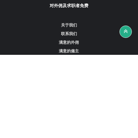
对外佣及求职者免费
关于我们
联系我们
满意的外佣
满意的僱主
攻略资讯
工作招聘
寻找外佣、女佣或司机
寻找外佣中介
寻找香港外佣
新加坡可用的家庭佣工
阿联酋迪拜的全职女佣
在沙特阿拉伯招聘家庭佣工